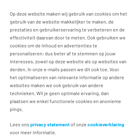
0
Op deze website maken wij gebruik van cookies om het
gebruik van de website makkelijker te maken, de
Vacature
Filter
zoeken
resultaten
prestaties en gebruikerservaring te verbeteren en de
effectiviteit daarvan door te meten. Ook gebruiken we
cookies om de inhoud en advertenties te
3037
vacatures gevonden
personaliseren: dus beter af te stemmen op jouw
interesses, zowel op deze website als op websites van
derden. In onze e-mails passen we dit ook toe. Voor
het optimaliseren van relevante informatie op andere
websites maken we ook gebruik van andere
Commercieel medewerker
technieken. Wil je geen optimale ervaring, dan
binnendienst
plaatsen we enkel functionele cookies en anonieme
pings.
Groningen
€ 2.600 - 4.500 per maand
Lees ons
privacy statement
of onze
cookieverklaring
voor meer informatie.
Vast dienstverband