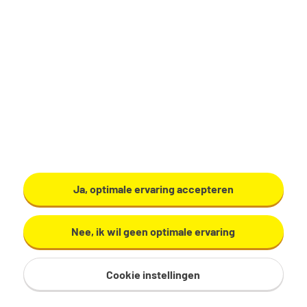
Productiemedewerker
Zundert
€ 17,29 - 19,60 per uur
32 - 40 uur, 4 - 5 dagen per week
VMBO/MAVO
Ardo
Ja, optimale ervaring accepteren
Bekijk vacature
Nee, ik wil geen optimale ervaring
Cookie instellingen