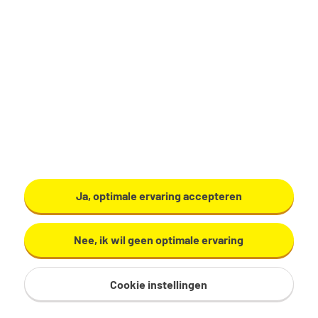
Productiemedewerker
Zundert
€ 17,29 - 19,60 per uur
32 - 40 uur, 4 - 5 dagen per week
VMBO/MAVO
Ardo
Ja, optimale ervaring accepteren
Bekijk vacature
Nee, ik wil geen optimale ervaring
Cookie instellingen