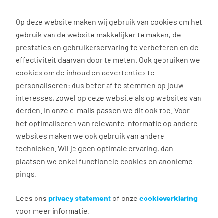
0
Op deze website maken wij gebruik van cookies om het
gebruik van de website makkelijker te maken, de
Vacature
Filter
zoeken
resultaten
prestaties en gebruikerservaring te verbeteren en de
effectiviteit daarvan door te meten. Ook gebruiken we
cookies om de inhoud en advertenties te
3037
vacatures gevonden
personaliseren: dus beter af te stemmen op jouw
interesses, zowel op deze website als op websites van
derden. In onze e-mails passen we dit ook toe. Voor
het optimaliseren van relevante informatie op andere
websites maken we ook gebruik van andere
Commercieel medewerker
technieken. Wil je geen optimale ervaring, dan
binnendienst
plaatsen we enkel functionele cookies en anonieme
pings.
Groningen
€ 2.600 - 4.500 per maand
Lees ons
privacy statement
of onze
cookieverklaring
voor meer informatie.
Vast dienstverband