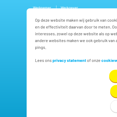
Werknemer
Werkgever
Op deze website maken wij gebruik van cooki
Vacature
en de effectiviteit daarvan door te meten. 
interesses, zowel op deze website als op web
andere websites maken we ook gebruik van a
pings.
Vind jouw volgende baa
Lees ons
privacy statement
of onze
cookieve