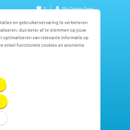
0
Mijn Tempo-Team
taties en gebruikerservaring te verbeteren
naliseren: dus beter af te stemmen op jouw
et optimaliseren van relevante informatie op
we enkel functionele cookies en anonieme
Toon resultaten