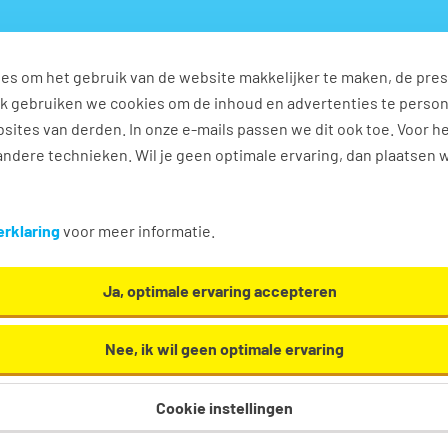
es om het gebruik van de website makkelijker te maken, de pres
s
Ontwikkel jezelf
Werkplezier
Contact
Ook gebruiken we cookies om de inhoud en advertenties te perso
sites van derden. In onze e-mails passen we dit ook toe. Voor h
ndere technieken. Wil je geen optimale ervaring, dan plaatsen 
n
rklaring
voor meer informatie.
Ja, optimale ervaring accepteren
Nee, ik wil geen optimale ervaring
Cookie instellingen