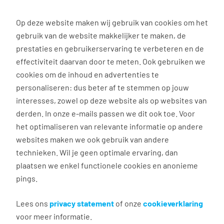
0
Op deze website maken wij gebruik van cookies om het
gebruik van de website makkelijker te maken, de
Vacature
Filter
zoeken
resultaten
prestaties en gebruikerservaring te verbeteren en de
effectiviteit daarvan door te meten. Ook gebruiken we
cookies om de inhoud en advertenties te
3040
vacatures gevonden
personaliseren: dus beter af te stemmen op jouw
interesses, zowel op deze website als op websites van
derden. In onze e-mails passen we dit ook toe. Voor
het optimaliseren van relevante informatie op andere
websites maken we ook gebruik van andere
Commercieel medewerker
technieken. Wil je geen optimale ervaring, dan
binnendienst
plaatsen we enkel functionele cookies en anonieme
pings.
Groningen
€ 2.600 - 4.500 per maand
Lees ons
privacy statement
of onze
cookieverklaring
voor meer informatie.
Vast dienstverband