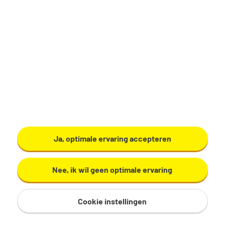
Productiemedewerker
Zundert
€ 17,29 - 19,60 per uur
32 - 40 uur, 4 - 5 dagen per week
VMBO/MAVO
Ardo
Ja, optimale ervaring accepteren
Bekijk vacature
Nee, ik wil geen optimale ervaring
Cookie instellingen