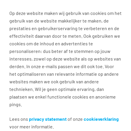
0
Op deze website maken wij gebruik van cookies om het
gebruik van de website makkelijker te maken, de
Vacature
Filter
zoeken
resultaten
prestaties en gebruikerservaring te verbeteren en de
effectiviteit daarvan door te meten. Ook gebruiken we
cookies om de inhoud en advertenties te
3037
vacatures gevonden
personaliseren: dus beter af te stemmen op jouw
interesses, zowel op deze website als op websites van
derden. In onze e-mails passen we dit ook toe. Voor
het optimaliseren van relevante informatie op andere
websites maken we ook gebruik van andere
Commercieel medewerker
technieken. Wil je geen optimale ervaring, dan
binnendienst
plaatsen we enkel functionele cookies en anonieme
pings.
Groningen
€ 2.600 - 4.500 per maand
Lees ons
privacy statement
of onze
cookieverklaring
voor meer informatie.
Vast dienstverband