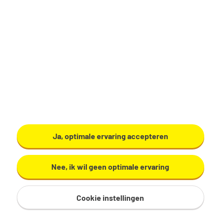
Productiemedewerker
Zundert
€ 17,29 - 19,60 per uur
32 - 40 uur, 4 - 5 dagen per week
VMBO/MAVO
Ardo
Ja, optimale ervaring accepteren
Bekijk vacature
Nee, ik wil geen optimale ervaring
Cookie instellingen