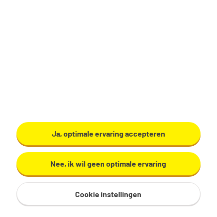
Rijssen
€ 15,00 - 18,00 per uur
Vast dienstverband
40 uur, 5 dagen per week
Geen
Tempo-Team
Bekijk vacature
Ja, optimale ervaring accepteren
Nee, ik wil geen optimale ervaring
Cookie instellingen