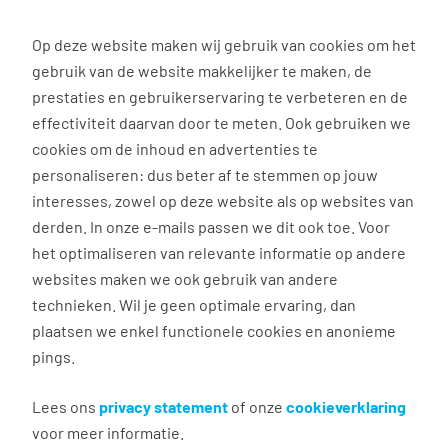
0
Op deze website maken wij gebruik van cookies om het
gebruik van de website makkelijker te maken, de
Vacature
Filter
zoeken
resultaten
prestaties en gebruikerservaring te verbeteren en de
effectiviteit daarvan door te meten. Ook gebruiken we
cookies om de inhoud en advertenties te
3024
vacatures gevonden
personaliseren: dus beter af te stemmen op jouw
interesses, zowel op deze website als op websites van
derden. In onze e-mails passen we dit ook toe. Voor
het optimaliseren van relevante informatie op andere
websites maken we ook gebruik van andere
technieken. Wil je geen optimale ervaring, dan
plaatsen we enkel functionele cookies en anonieme
pings.
Magazijnmedewerker avond en
nacht
Lees ons
privacy statement
of onze
cookieverklaring
voor meer informatie.