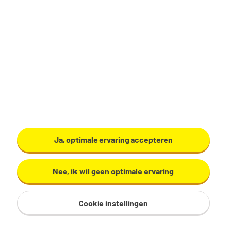
Productiemedewerker
Zundert
€ 17,29 - 19,60 per uur
32 - 40 uur, 4 - 5 dagen per week
VMBO/MAVO
Ardo
Ja, optimale ervaring accepteren
Bekijk vacature
Nee, ik wil geen optimale ervaring
Cookie instellingen