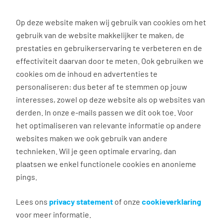
0
Op deze website maken wij gebruik van cookies om het
gebruik van de website makkelijker te maken, de
Vacature
Filter
zoeken
resultaten
prestaties en gebruikerservaring te verbeteren en de
effectiviteit daarvan door te meten. Ook gebruiken we
cookies om de inhoud en advertenties te
3037
vacatures gevonden
personaliseren: dus beter af te stemmen op jouw
interesses, zowel op deze website als op websites van
derden. In onze e-mails passen we dit ook toe. Voor
het optimaliseren van relevante informatie op andere
websites maken we ook gebruik van andere
Commercieel medewerker
technieken. Wil je geen optimale ervaring, dan
binnendienst
plaatsen we enkel functionele cookies en anonieme
pings.
Groningen
€ 2.600 - 4.500 per maand
Lees ons
privacy statement
of onze
cookieverklaring
voor meer informatie.
Vast dienstverband