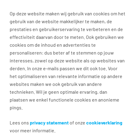
0
Op deze website maken wij gebruik van cookies om het
gebruik van de website makkelijker te maken, de
Vacature
Filter
zoeken
resultaten
prestaties en gebruikerservaring te verbeteren en de
effectiviteit daarvan door te meten. Ook gebruiken we
cookies om de inhoud en advertenties te
4
vacatures gevonden
personaliseren: dus beter af te stemmen op jouw
interesses, zowel op deze website als op websites van
filter actief
1
derden. In onze e-mails passen we dit ook toe. Voor
het optimaliseren van relevante informatie op andere
websites maken we ook gebruik van andere
technieken. Wil je geen optimale ervaring, dan
Accountmanager
plaatsen we enkel functionele cookies en anonieme
pings.
Oud Gastel
€ 3.500 - 4.500 per maand
Lees ons
privacy statement
of onze
cookieverklaring
voor meer informatie.
Vast dienstverband