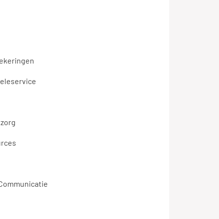
zekeringen
teleservice
zorg
urces
 Communicatie