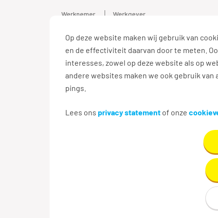
Werknemer
Werkgever
Op deze website maken wij gebruik van cooki
Vacature
en de effectiviteit daarvan door te meten. 
interesses, zowel op deze website als op web
andere websites maken we ook gebruik van a
pings.
Terug naar zoekresultaten
Lees ons
privacy statement
of onze
cookieve
Aanmaken e-mailalert n
Maak hier je eigen e-mailalert om nieuwe v