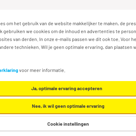
es om het gebruik van de website makkelijker te maken, de pres
s
Ontwikkel jezelf
Werkplezier
Contact
Ook gebruiken we cookies om de inhoud en advertenties te perso
sites van derden. In onze e-mails passen we dit ook toe. Voor h
ndere technieken. Wil je geen optimale ervaring, dan plaatsen 
rklaring
voor meer informatie.
ieuwe vacatures
Ja, optimale ervaring accepteren
acatures te ontvangen die relevant zijn voor jou.
Nee, ik wil geen optimale ervaring
Cookie instellingen