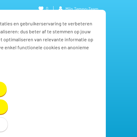
0
Mijn Tempo-Team
taties en gebruikerservaring te verbeteren
naliseren: dus beter af te stemmen op jouw
et optimaliseren van relevante informatie op
we enkel functionele cookies en anonieme
Vacatures zoeken