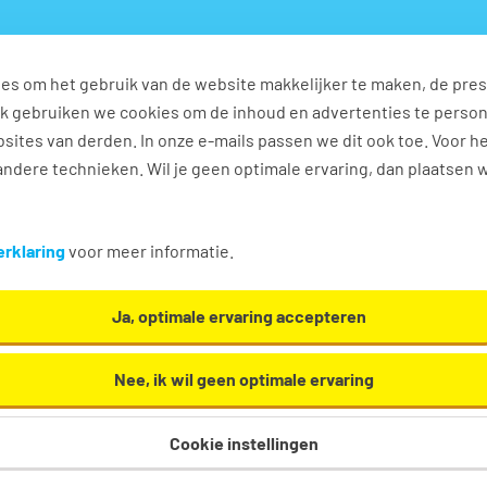
es om het gebruik van de website makkelijker te maken, de pres
s
Ontwikkel jezelf
Werkplezier
Contact
Ook gebruiken we cookies om de inhoud en advertenties te perso
sites van derden. In onze e-mails passen we dit ook toe. Voor h
ndere technieken. Wil je geen optimale ervaring, dan plaatsen 
plezier!
rklaring
voor meer informatie.
Ja, optimale ervaring accepteren
Nee, ik wil geen optimale ervaring
Cookie instellingen