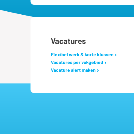
Vacatures
Flexibel werk & korte klussen
Vacatures per vakgebied
Vacature alert maken