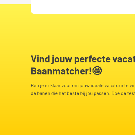
Zwolle
Orderpicke
Zorg
Receptioni
Vind jouw perfecte vacature met de
Baanmatcher!🤩
Verkoopme
Ben je er klaar voor om jouw ideale vacature te 
de banen die het beste bij jou passen! Doe de test