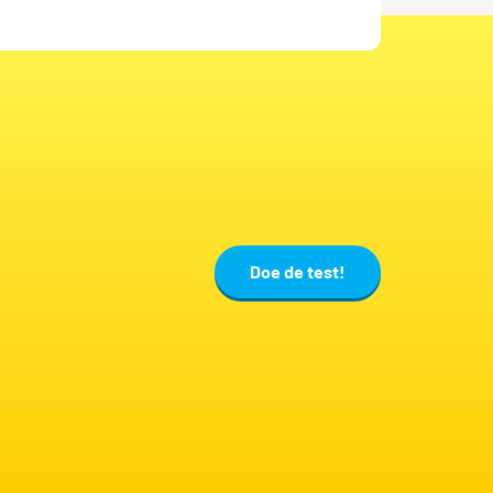
ator
enchauff
Doe de test!