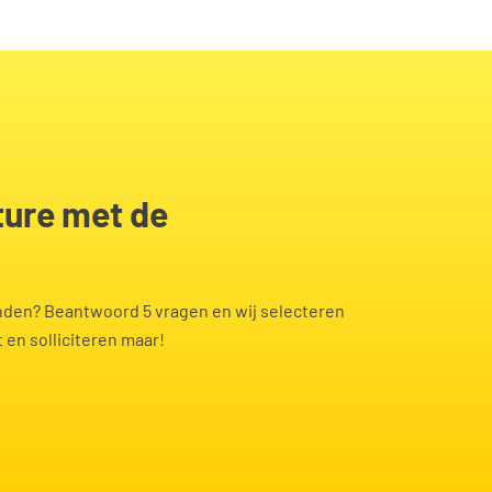
r
Planner
Procesoper
Productiemedewerk
st(e)
er
Teamleider
dewerker
Vrachtwag
Verpleegkundige
eur
vinden? Beantwoord 5 vragen en wij selecteren
 en solliciteren maar!