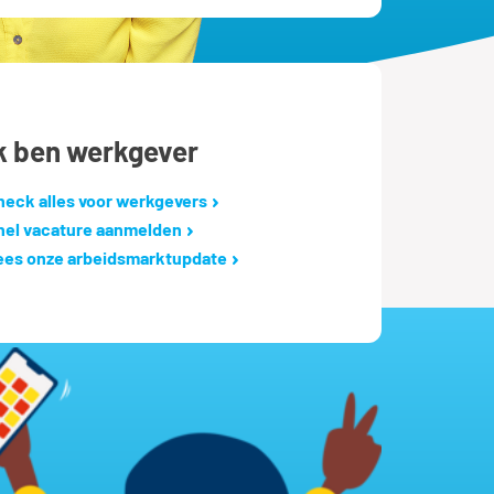
k ben werkgever
heck alles voor werkgevers
nel vacature aanmelden
ees onze arbeidsmarktupdate