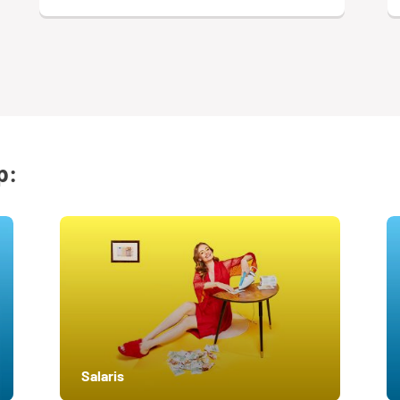
p:
Salaris