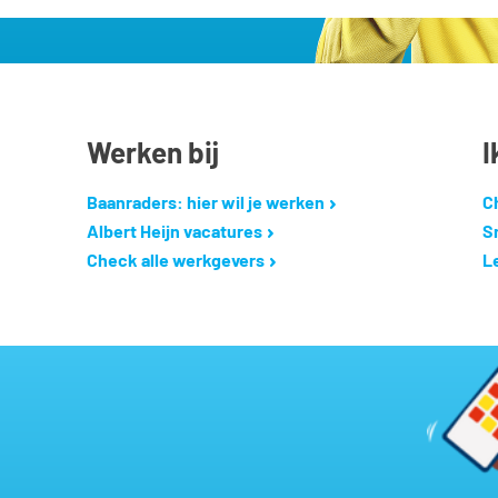
Werken bij
I
Baanraders: hier wil je werken
C
Albert Heijn vacatures
S
Check alle werkgevers
L