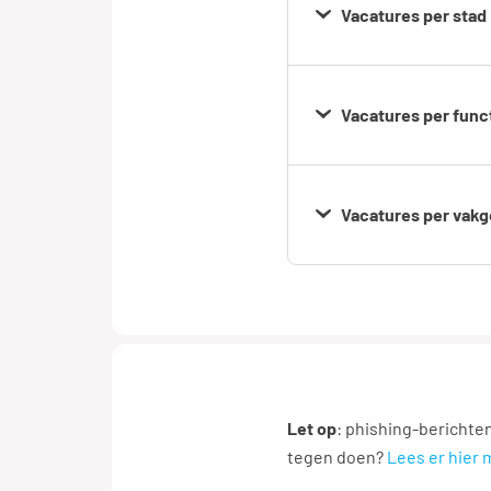
Vacatures per stad
Amsterda
Vacatures per func
Den Haag
Administrat
medewerk
Vacatures per vakg
Gouda
Administra
Catering
medewerk
Helmond
Financieel
Logistiek
Let op
: phishing-berichte
Rotterdam
medewerk
tegen doen?
Lees er hier 
Logistiek