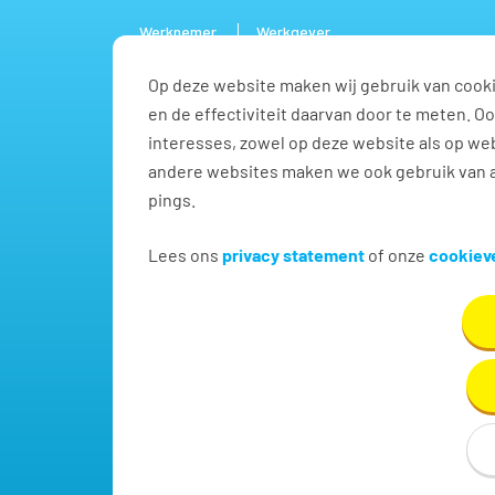
Werknemer
Werkgever
Op deze website maken wij gebruik van cooki
Vacature
en de effectiviteit daarvan door te meten. 
interesses, zowel op deze website als op web
andere websites maken we ook gebruik van a
pings.
Vind jouw baan met werk
Lees ons
privacy statement
of onze
cookieve