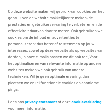
0
Op deze website maken wij gebruik van cookies om het
gebruik van de website makkelijker te maken, de
Vacature
Filter
zoeken
resultaten
prestaties en gebruikerservaring te verbeteren en de
effectiviteit daarvan door te meten. Ook gebruiken we
cookies om de inhoud en advertenties te
3037
vacatures gevonden
personaliseren: dus beter af te stemmen op jouw
interesses, zowel op deze website als op websites van
derden. In onze e-mails passen we dit ook toe. Voor
het optimaliseren van relevante informatie op andere
websites maken we ook gebruik van andere
Commercieel medewerker
technieken. Wil je geen optimale ervaring, dan
binnendienst
plaatsen we enkel functionele cookies en anonieme
pings.
Groningen
€ 2.600 - 4.500 per maand
Lees ons
privacy statement
of onze
cookieverklaring
voor meer informatie.
Vast dienstverband