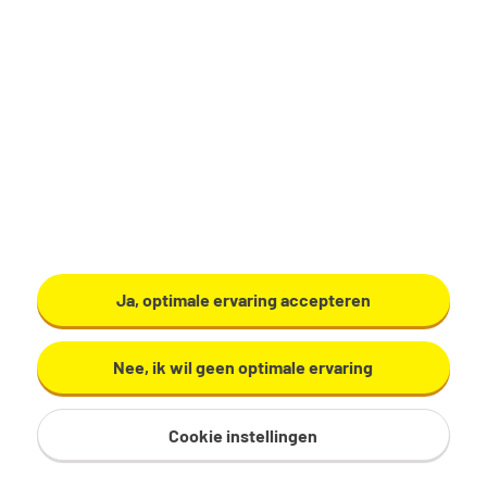
Productiemedewerker
Zundert
€ 17,29 - 19,60 per uur
32 - 40 uur, 4 - 5 dagen per week
VMBO/MAVO
Ardo
Ja, optimale ervaring accepteren
Bekijk vacature
Nee, ik wil geen optimale ervaring
Cookie instellingen