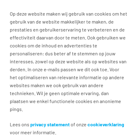
0
Op deze website maken wij gebruik van cookies om het
gebruik van de website makkelijker te maken, de
prestaties en gebruikerservaring te verbeteren en de
effectiviteit daarvan door te meten. Ook gebruiken we
Terug naar zoekresultaten
cookies om de inhoud en advertenties te
personaliseren: dus beter af te stemmen op jouw
Aanmaken e-mailalert
interesses, zowel op deze website als op websites van
nieuwe vacatures
derden. In onze e-mails passen we dit ook toe. Voor
het optimaliseren van relevante informatie op andere
websites maken we ook gebruik van andere
Maak hier je eigen e-mailalert om nieuwe
technieken. Wil je geen optimale ervaring, dan
vacatures te ontvangen die relevant zijn voor jou.
plaatsen we enkel functionele cookies en anonieme
pings.
Algemeen
Lees ons
privacy statement
of onze
cookieverklaring
voor meer informatie.