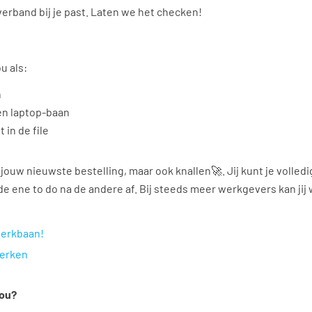
verband bij je past. Laten we het checken!
u als:
n
een laptop-baan
t in de file
r jouw nieuwste bestelling, maar ook knallen🚀. Jij kunt je volled
 de ene to do na de andere af. Bij steeds meer werkgevers kan jij
werkbaan!
werken
jou?