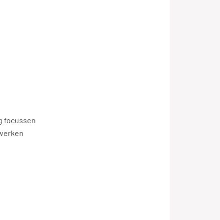
ig focussen
 werken