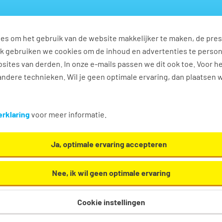
es om het gebruik van de website makkelijker te maken, de pres
s
Ontwikkel jezelf
Werkplezier
Contact
Ook gebruiken we cookies om de inhoud en advertenties te perso
sites van derden. In onze e-mails passen we dit ook toe. Voor h
ndere technieken. Wil je geen optimale ervaring, dan plaatsen 
rklaring
voor meer informatie.
Ja, optimale ervaring accepteren
r dienstverband
Nee, ik wil geen optimale ervaring
r jij tijd hebt? Of zoek je juist naar een vaste baan? Zoek je pa
Cookie instellingen
erken? Of liever thuiswerken met je pantoffels aan 😉🧦?