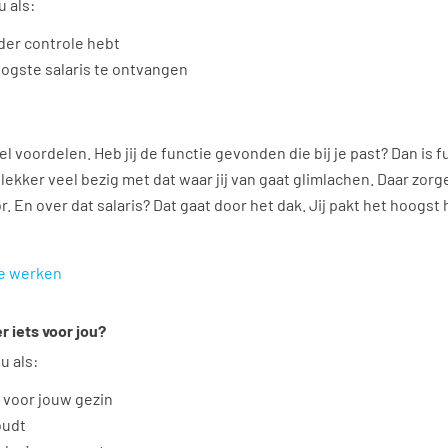
u als:
nder controle hebt
oogste salaris te ontvangen
l voordelen. Heb jij de functie gevonden die bij je past? Dan is f
 lekker veel bezig met dat waar jij van gaat glimlachen. Daar zor
or. En over dat salaris? Dat gaat door het dak. Jij pakt het hoogst
me werken
 iets voor jou?
u als:
t voor jouw gezin
oudt