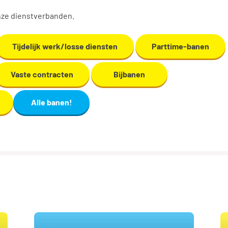
onze dienstverbanden.
Tijdelijk werk/losse diensten
Parttime-banen
Vaste contracten
Bijbanen
Alle banen!