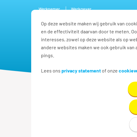
Werknemer
Werkgever
Op deze website maken wij gebruik van cooki
Vacature
en de effectiviteit daarvan door te meten. 
interesses, zowel op deze website als op web
andere websites maken we ook gebruik van a
pings.
Lees ons
privacy statement
of onze
cookieve
Dienstverband
Vacatures pe
Graag alleen werken wannee
of wil je liever fulltime w