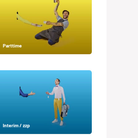
Parttime
Interim / zzp