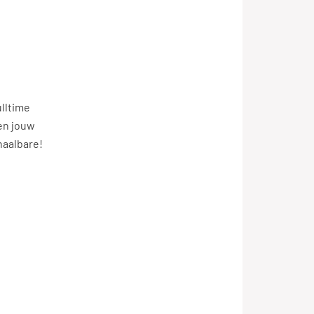
ulltime
gen jouw
 haalbare!