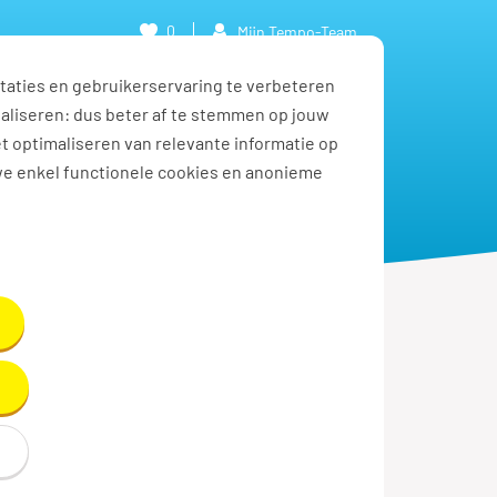
0
Mijn Tempo-Team
taties en gebruikerservaring te verbeteren
naliseren: dus beter af te stemmen op jouw
et optimaliseren van relevante informatie op
we enkel functionele cookies en anonieme
rttime werk