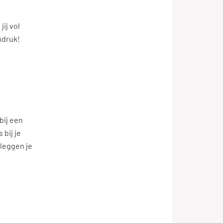
ij vol
ndruk!
bij een
 bij je
 leggen je