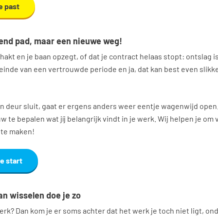
e past
end pad, maar een nieuwe weg!
hakt en je baan opzegt, of dat je contract helaas stopt: ontslag is
einde van een vertrouwde periode en ja, dat kan best even slikk
n deur sluit, gaat er ergens anders weer eentje wagenwijd open.
te bepalen wat jíj belangrijk vindt in je werk. Wij helpen je om 
 te maken!
e start
an wisselen doe je zo
werk? Dan kom je er soms achter dat het werk je toch niet ligt, on