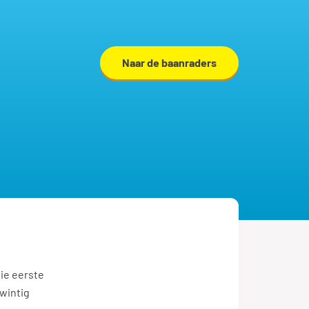
Naar de baanraders
die eerste
twintig