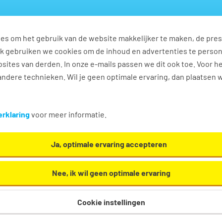
es om het gebruik van de website makkelijker te maken, de pres
s
Ontwikkel jezelf
Werkplezier
Contact
Ook gebruiken we cookies om de inhoud en advertenties te perso
sites van derden. In onze e-mails passen we dit ook toe. Voor h
ndere technieken. Wil je geen optimale ervaring, dan plaatsen 
rklaring
voor meer informatie.
g? Pak de regie!
Ja, optimale ervaring accepteren
n nieuwe uitdaging? Pak de regi
Nee, ik wil geen optimale ervaring
e stap in je loopbaan? Of kriebelt het gewoon om iets compleet a
Cookie instellingen
 je zééééker niet negeren, je brengt namelijk best wel wat tijd 