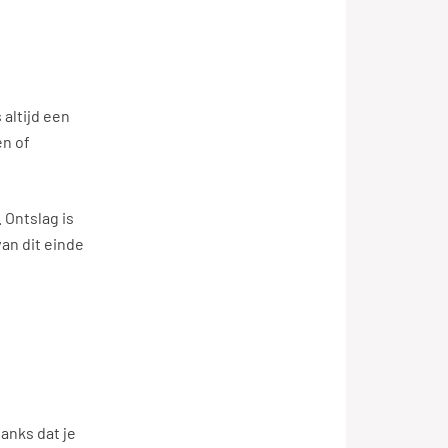
 altijd een
en of
 Ontslag is
van dit einde
danks dat je