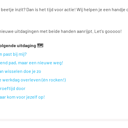
nergie en met een grote glimlach aan de slag gaat, maakt dat niks
 beetje inzit? Dan is het tijd voor actie! Wij helpen je een handje 
 nieuwe uitdagingen met beide handen aanrijpt. Let's gooooo!
olgende uitdaging 🗺️
 past bij mij?
end pad, maar een nieuwe weg!
an wisselen doe je zo
e werkdag overleven (én rocken!)
roeftijd door
aar kom voor jezelf op!