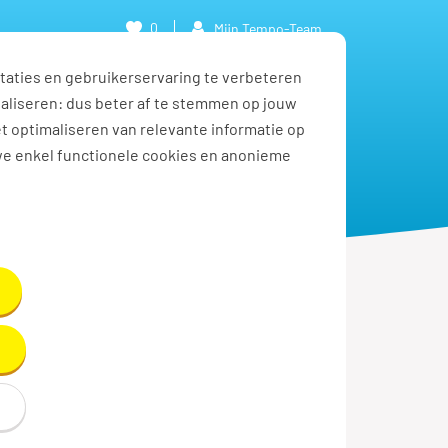
0
Mijn Tempo-Team
taties en gebruikerservaring te verbeteren
naliseren: dus beter af te stemmen op jouw
et optimaliseren van relevante informatie op
we enkel functionele cookies en anonieme
e!
nders te
door op je