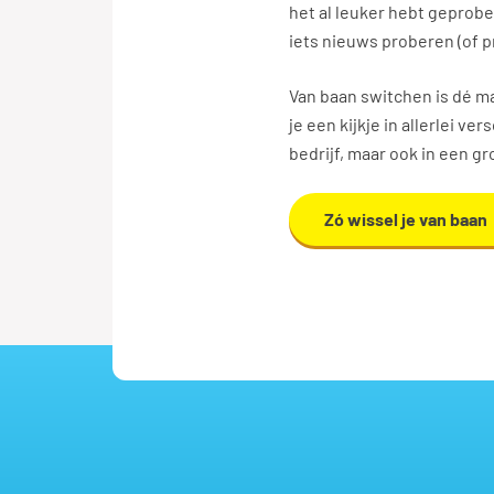
het al leuker hebt geprobe
iets nieuws proberen (of 
Van baan switchen is dé m
je een kijkje in allerlei v
bedrijf, maar ook in een gr
Zó wissel je van baan