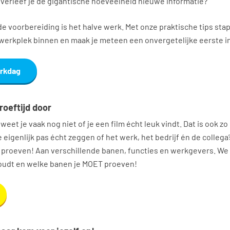
overleef je de gigantische hoeveelheid nieuwe informatie?
e voorbereiding is het halve werk. Met onze praktische tips stap j
werkplek binnen en maak je meteen een onvergetelijke eerste i
erkdag
roeftijd door
weet je vaak nog niet of je een film écht leuk vindt. Dat is ook zo 
 eigenlijk pas écht zeggen of het werk, het bedrijf én de collega’s
l proeven! Aan verschillende banen, functies en werkgevers. We
nhoudt en welke banen je MOET proeven!