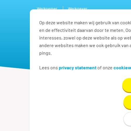
Werknemer
Werkgever
Op deze website maken wij gebruik van cooki
Vacature
en de effectiviteit daarvan door te meten. 
interesses, zowel op deze website als op web
andere websites maken we ook gebruik van a
pings.
Lees ons
privacy statement
of onze
cookieve
Klaar voor een nieuwe uitdagin
Klaar voor ee
Ben jij toe aan de volgend
gaan doen? Dat gevoel moet