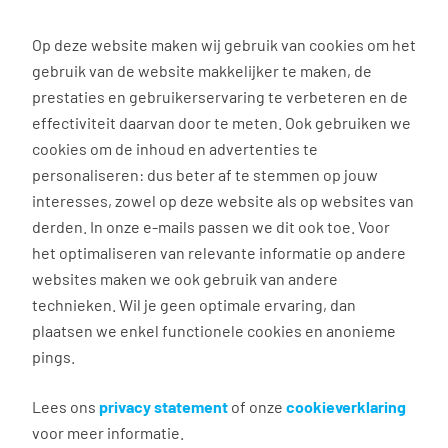
0
Op deze website maken wij gebruik van cookies om het
gebruik van de website makkelijker te maken, de
prestaties en gebruikerservaring te verbeteren en de
effectiviteit daarvan door te meten. Ook gebruiken we
Blogs en artikelen
cookies om de inhoud en advertenties te
personaliseren: dus beter af te stemmen op jouw
interesses, zowel op deze website als op websites van
Op zoek naar die topbaan, handige sollicitatietips
derden. In onze e-mails passen we dit ook toe. Voor
of ben je gewoon benieuwd hoe je nóg meer
het optimaliseren van relevante informatie op andere
plezier uit je werk haalt? Wij hebben de beste tips,
websites maken we ook gebruik van andere
tricks en inspirerende verhalen van echte
technieken. Wil je geen optimale ervaring, dan
aanpakkers voor je op een rij gezet. Of je nu extra
plaatsen we enkel functionele cookies en anonieme
wilt cashen, wilt doorgroeien of zin hebt in een
pings.
nieuwe uitdaging: scroll snel verder en start met
lezen! 👀
Lees ons
privacy statement
of onze
cookieverklaring
voor meer informatie.