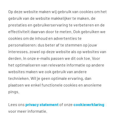
0
Op deze website maken wij gebruik van cookies om het
Solliciteren
gebruik van de website makkelijker te maken, de
prestaties en gebruikerservaring te verbeteren en de
effectiviteit daarvan door te meten. Ook gebruiken we
Terug naar zoekresultaten
cookies om de inhoud en advertenties te
personaliseren: dus beter af te stemmen op jouw
interesses, zowel op deze website als op websites van
Gratis opleiding tot
derden. In onze e-mails passen we dit ook toe. Voor
vrachtwagenchauffeur
het optimaliseren van relevante informatie op andere
websites maken we ook gebruik van andere
technieken. Wil je geen optimale ervaring, dan
Almere
plaatsen we enkel functionele cookies en anonieme
€ 15,63 - 20,23 per uur
pings.
Vast dienstverband
36 - 50 uur, 5 dagen per week
Lees ons
privacy statement
of onze
cookieverklaring
VMBO/MAVO
voor meer informatie.