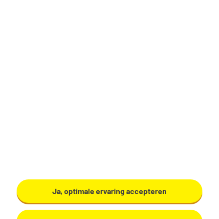
Vacaturenummer: 674179
Geplaatst op: 27 mei 2026
Sitemap
Privacy
Cookies
Voorwaarden
Disclaimer
© 2026
Ja, optimale ervaring accepteren