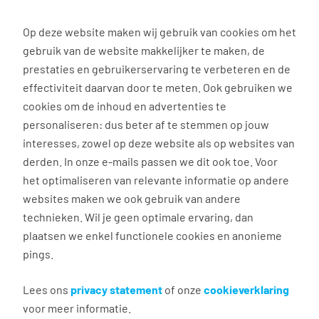
0
Op deze website maken wij gebruik van cookies om het
Solliciteren
gebruik van de website makkelijker te maken, de
prestaties en gebruikerservaring te verbeteren en de
effectiviteit daarvan door te meten. Ook gebruiken we
Terug naar zoekresultaten
cookies om de inhoud en advertenties te
personaliseren: dus beter af te stemmen op jouw
interesses, zowel op deze website als op websites van
Kosteloze opleiding tot
derden. In onze e-mails passen we dit ook toe. Voor
vrachtwagenchauffeur
het optimaliseren van relevante informatie op andere
websites maken we ook gebruik van andere
technieken. Wil je geen optimale ervaring, dan
Sittard
plaatsen we enkel functionele cookies en anonieme
€ 16,60 - 19,46 per uur
pings.
40 uur, 5 dagen per week
Geen
Lees ons
privacy statement
of onze
cookieverklaring
Tempo-Team Transport
voor meer informatie.