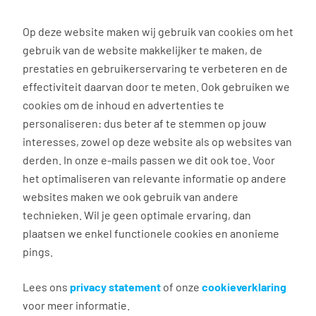
0
Op deze website maken wij gebruik van cookies om het
Solliciteren
gebruik van de website makkelijker te maken, de
prestaties en gebruikerservaring te verbeteren en de
effectiviteit daarvan door te meten. Ook gebruiken we
Terug naar zoekresultaten
cookies om de inhoud en advertenties te
personaliseren: dus beter af te stemmen op jouw
interesses, zowel op deze website als op websites van
Magazijnmedewerker bloemen
derden. In onze e-mails passen we dit ook toe. Voor
met gratis vervoer
het optimaliseren van relevante informatie op andere
websites maken we ook gebruik van andere
technieken. Wil je geen optimale ervaring, dan
Aalsmeer
plaatsen we enkel functionele cookies en anonieme
€ 17,98 per uur
pings.
15 - 25 uur, 3 - 5 dagen per week
Geen
Lees ons
privacy statement
of onze
cookieverklaring
Royal FloraHolland
voor meer informatie.