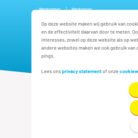
Werknemer
Werkgever
Op deze website maken wij gebruik van cooki
Vacature
en de effectiviteit daarvan door te meten. 
interesses, zowel op deze website als op web
andere websites maken we ook gebruik van a
pings.
Lees ons
privacy statement
of onze
cookieve
Terug naar zoekresultaten
Vrachtwagencha