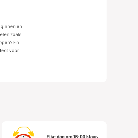
r week
beginnen en
delen zoals
appen? En
fect voor
Elke dag om 16:00 klaar,