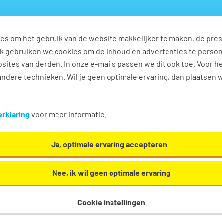
es om het gebruik van de website makkelijker te maken, de pres
s
Ontwikkel jezelf
Werkplezier
Contact
Ook gebruiken we cookies om de inhoud en advertenties te perso
sites van derden. In onze e-mails passen we dit ook toe. Voor h
ndere technieken. Wil je geen optimale ervaring, dan plaatsen 
rklaring
voor meer informatie.
Ja, optimale ervaring accepteren
Nee, ik wil geen optimale ervaring
uffeur C
Cookie instellingen