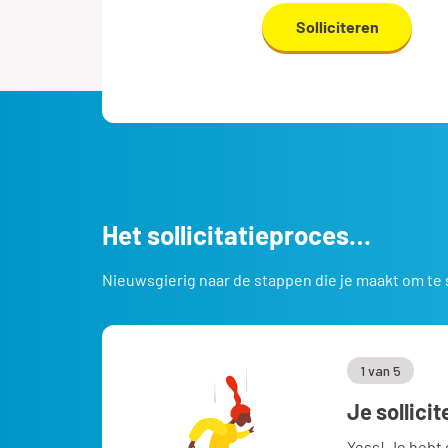
Solliciteren
Het sollicitatieproces…
Nieuwsgierig naar de stappen die je maakt om te 
1 van 5
Je sollicit
Yess! Je hebt 