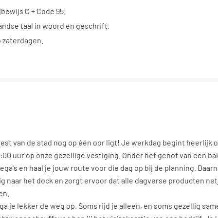
jbewijs C + Code 95.
ndse taal in woord en geschrift.
p zaterdagen.
est van de stad nog op één oor ligt! Je werkdag begint heerlijk
00 uur op onze gezellige vestiging. Onder het genot van een bak
lega's en haal je jouw route voor die dag op bij de planning. Daarna
ig naar het dock en zorgt ervoor dat alle dagverse producten netj
en.
 ga je lekker de weg op. Soms rijd je alleen, en soms gezellig sa