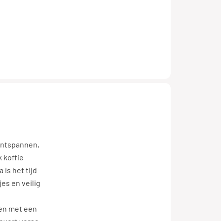
 ontspannen,
 koffie
 is het tijd
es en veilig
men met een