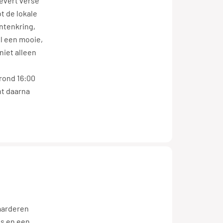
levert verse
t de lokale
antenkring,
l een mooie,
niet alleen
rond 16:00
nt daarna
waarderen
is en een