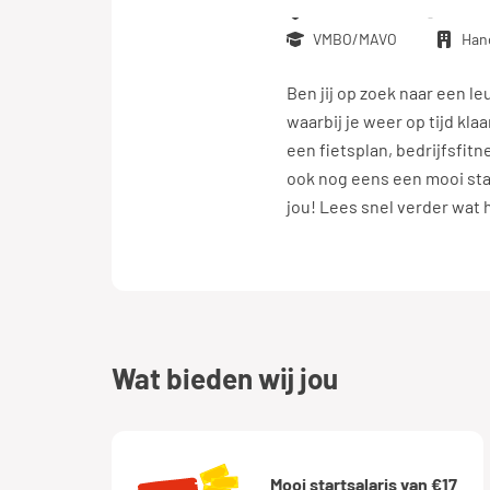
Eindhoven
€ 17,0
VMBO/MAVO
Han
Ben jij op zoek naar een l
waarbij je weer op tijd kla
een fietsplan, bedrijfsfi
ook nog eens een mooi star
jou! Lees snel verder wat 
wat bieden wij jou
Mooi startsalaris van €17