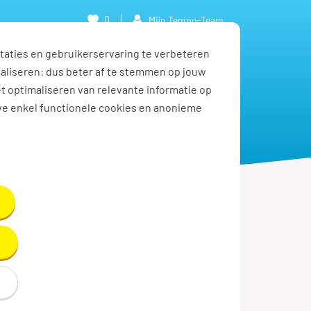
0
Mijn Tempo-Team
taties en gebruikerservaring te verbeteren
naliseren: dus beter af te stemmen op jouw
et optimaliseren van relevante informatie op
we enkel functionele cookies en anonieme
Solliciteren