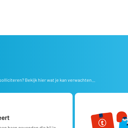
solliciteren? Bekijk hier wat je kan verwachten…
eert
een baan gevonden die bij je