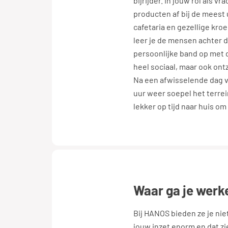
bijrijder. In jouw rol als v
producten af bij de meest 
cafetaria en gezellige kro
leer je de mensen achter 
persoonlijke band op met d
heel sociaal, maar ook ont
Na een afwisselende dag v
uur weer soepel het terrein
lekker op tijd naar huis o
waar ga je werk
Bij HANOS bieden ze je nie
jouw inzet enorm en dat zi