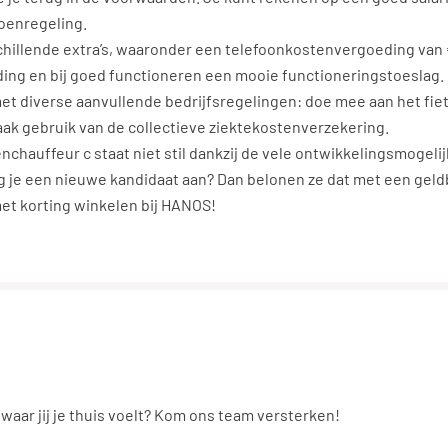
oenregeling.
hillende extra’s, waaronder een telefoonkostenvergoeding van
ng en bij goed functioneren een mooie functioneringstoeslag.
met diverse aanvullende bedrijfsregelingen: doe mee aan het fiets
 maak gebruik van de collectieve ziektekostenverzekering.
chauffeur c staat niet stil dankzij de vele ontwikkelingsmogeli
 je een nieuwe kandidaat aan? Dan belonen ze dat met een geld
 met korting winkelen bij HANOS!
 waar jij je thuis voelt? Kom ons team versterken!