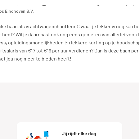
0 - 19,00 per uur
Vast dienstverband
38 uur, 5 dagen pe
os Eindhoven B.V.
euke baan als vrachtwagenchauffeur C waar je lekker vroeg kan 
ar bent? Wil je daarnaast ook nog eens genieten van allerlei voor
tness, opleidingsmogelijkheden én lekkere korting op je boodsch
tsalaris van €17 tot €19 per uur verdienen? Dan is deze baan per
het jou nog meer te bieden heeft!
Jij rijdt elke dag