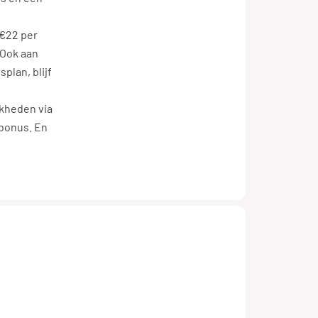
 €22 per
 Ook aan
plan, blijf
jkheden via
bonus. En