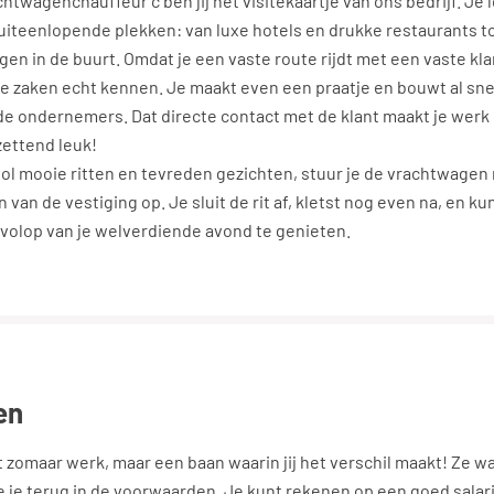
rachtwagenchauffeur c ben jij het visitekaartje van ons bedrijf. Je 
uiteenlopende plekken: van luxe hotels en drukke restaurants to
egen in de buurt. Omdat je een vaste route rijdt met een vaste kl
de zaken echt kennen. Je maakt even een praatje en bouwt al sne
e ondernemers. Dat directe contact met de klant maakt je werk 
zettend leuk!
ol mooie ritten en tevreden gezichten, stuur je de vrachtwagen 
 van de vestiging op. Je sluit de rit af, kletst nog even na, en ku
m volop van je welverdiende avond te genieten.
en
t zomaar werk, maar een baan waarin jij het verschil maakt! Ze 
e je terug in de voorwaarden. Je kunt rekenen op een goed salar