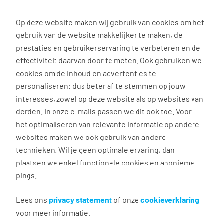
0
Op deze website maken wij gebruik van cookies om het
Solliciteren
gebruik van de website makkelijker te maken, de
prestaties en gebruikerservaring te verbeteren en de
effectiviteit daarvan door te meten. Ook gebruiken we
Terug naar zoekresultaten
cookies om de inhoud en advertenties te
personaliseren: dus beter af te stemmen op jouw
interesses, zowel op deze website als op websites van
Catering Medewerker Paresto
derden. In onze e-mails passen we dit ook toe. Voor
Stroe en omgeving
het optimaliseren van relevante informatie op andere
websites maken we ook gebruik van andere
technieken. Wil je geen optimale ervaring, dan
Barneveld
plaatsen we enkel functionele cookies en anonieme
€ 18,04 - 20,78 per uur
pings.
15 - 25 uur, 3 - 4 dagen per week
VMBO/MAVO
Lees ons
privacy statement
of onze
cookieverklaring
Paresto
voor meer informatie.