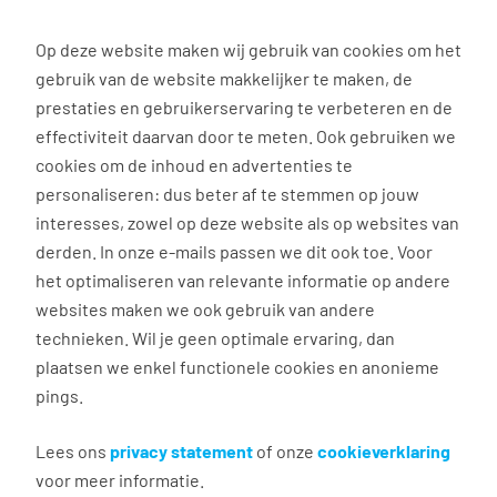
0
Op deze website maken wij gebruik van cookies om het
Solliciteren
gebruik van de website makkelijker te maken, de
prestaties en gebruikerservaring te verbeteren en de
effectiviteit daarvan door te meten. Ook gebruiken we
Terug naar zoekresultaten
cookies om de inhoud en advertenties te
personaliseren: dus beter af te stemmen op jouw
interesses, zowel op deze website als op websites van
Receptioniste regio Rotterdam
derden. In onze e-mails passen we dit ook toe. Voor
en Den Haag
het optimaliseren van relevante informatie op andere
websites maken we ook gebruik van andere
technieken. Wil je geen optimale ervaring, dan
Delft
plaatsen we enkel functionele cookies en anonieme
€ 15,00 - 16,00 per uur
pings.
Vast dienstverband
16 - 24 uur, 2 - 3 dagen per week
Lees ons
privacy statement
of onze
cookieverklaring
MBO
voor meer informatie.