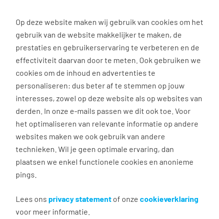
0
Op deze website maken wij gebruik van cookies om het
Solliciteren
gebruik van de website makkelijker te maken, de
prestaties en gebruikerservaring te verbeteren en de
effectiviteit daarvan door te meten. Ook gebruiken we
Terug naar zoekresultaten
cookies om de inhoud en advertenties te
personaliseren: dus beter af te stemmen op jouw
interesses, zowel op deze website als op websites van
Magazijnmedewerker - 2
derden. In onze e-mails passen we dit ook toe. Voor
ploegen
het optimaliseren van relevante informatie op andere
websites maken we ook gebruik van andere
technieken. Wil je geen optimale ervaring, dan
Meppel
plaatsen we enkel functionele cookies en anonieme
€ 15,58 - 19,48 per uur
pings.
40 uur, 5 dagen per week
VMBO/MAVO
Lees ons
privacy statement
of onze
cookieverklaring
Lekkerland
voor meer informatie.