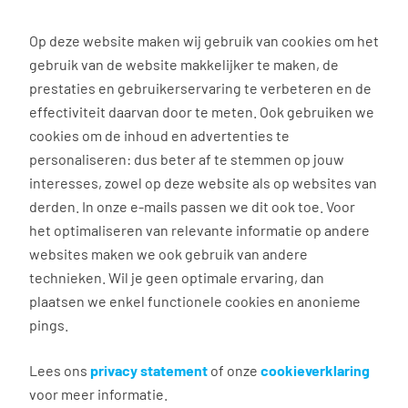
0
Op deze website maken wij gebruik van cookies om het
Solliciteren
gebruik van de website makkelijker te maken, de
prestaties en gebruikerservaring te verbeteren en de
effectiviteit daarvan door te meten. Ook gebruiken we
Terug naar zoekresultaten
cookies om de inhoud en advertenties te
personaliseren: dus beter af te stemmen op jouw
interesses, zowel op deze website als op websites van
Vrachtwagenchauffeur CE
derden. In onze e-mails passen we dit ook toe. Voor
Bloementransport
het optimaliseren van relevante informatie op andere
websites maken we ook gebruik van andere
technieken. Wil je geen optimale ervaring, dan
Wilp GLD
plaatsen we enkel functionele cookies en anonieme
€ 2.800 - 3.500 per maand
pings.
Vast dienstverband
32 - 40 uur, 4 - 5 dagen per week
Lees ons
privacy statement
of onze
cookieverklaring
Geen
voor meer informatie.