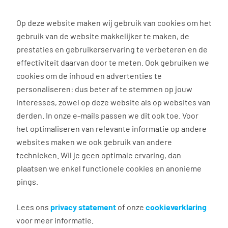
0
Op deze website maken wij gebruik van cookies om het
Solliciteren
gebruik van de website makkelijker te maken, de
prestaties en gebruikerservaring te verbeteren en de
effectiviteit daarvan door te meten. Ook gebruiken we
Terug naar zoekresultaten
cookies om de inhoud en advertenties te
personaliseren: dus beter af te stemmen op jouw
interesses, zowel op deze website als op websites van
Magazijnmedewerker
derden. In onze e-mails passen we dit ook toe. Voor
het optimaliseren van relevante informatie op andere
Tilburg
websites maken we ook gebruik van andere
technieken. Wil je geen optimale ervaring, dan
€ 14,99 - 29,98 per uur
plaatsen we enkel functionele cookies en anonieme
32 - 40 uur, 4 - 5 dagen per week
pings.
VMBO/MAVO
Kuehne+Nagel Tilburg (locatie Siriusstraat)
Lees ons
privacy statement
of onze
cookieverklaring
voor meer informatie.
Een afwisselende baan én lekker fulltime aan de