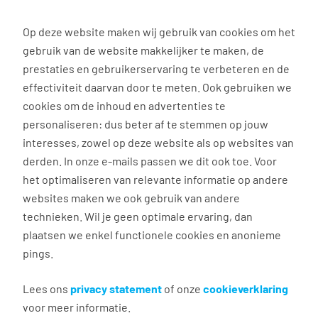
0
Op deze website maken wij gebruik van cookies om het
Solliciteren
gebruik van de website makkelijker te maken, de
prestaties en gebruikerservaring te verbeteren en de
effectiviteit daarvan door te meten. Ook gebruiken we
Terug naar zoekresultaten
cookies om de inhoud en advertenties te
personaliseren: dus beter af te stemmen op jouw
interesses, zowel op deze website als op websites van
Vrachtwagenchauffeur CE
derden. In onze e-mails passen we dit ook toe. Voor
koeltransport
het optimaliseren van relevante informatie op andere
websites maken we ook gebruik van andere
technieken. Wil je geen optimale ervaring, dan
Heerlen
plaatsen we enkel functionele cookies en anonieme
€ 19,00 - 20,24 per uur
pings.
45 - 50 uur, 5 dagen per week
Geen
Lees ons
privacy statement
of onze
cookieverklaring
Tempo Team Transport
voor meer informatie.