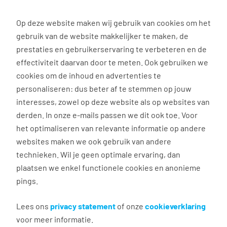
0
Op deze website maken wij gebruik van cookies om het
Solliciteren
gebruik van de website makkelijker te maken, de
prestaties en gebruikerservaring te verbeteren en de
effectiviteit daarvan door te meten. Ook gebruiken we
Terug naar zoekresultaten
cookies om de inhoud en advertenties te
personaliseren: dus beter af te stemmen op jouw
interesses, zowel op deze website als op websites van
Voorman Hovenier
derden. In onze e-mails passen we dit ook toe. Voor
het optimaliseren van relevante informatie op andere
Bunde
websites maken we ook gebruik van andere
technieken. Wil je geen optimale ervaring, dan
€ 18,00 - 22,00 per uur
plaatsen we enkel functionele cookies en anonieme
32 - 37 uur, 4 - 5 dagen per week
pings.
MBO
Lees ons
privacy statement
of onze
cookieverklaring
Heb jij al de nodige kilometers gemaakt in het
voor meer informatie.
groen en ben je klaar voor de volgende stap? Als