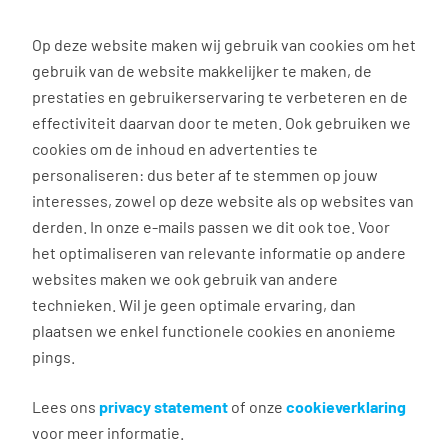
0
Op deze website maken wij gebruik van cookies om het
Solliciteren
gebruik van de website makkelijker te maken, de
prestaties en gebruikerservaring te verbeteren en de
effectiviteit daarvan door te meten. Ook gebruiken we
Terug naar zoekresultaten
cookies om de inhoud en advertenties te
personaliseren: dus beter af te stemmen op jouw
interesses, zowel op deze website als op websites van
Ambulant receptioniste
derden. In onze e-mails passen we dit ook toe. Voor
Amsterdam
het optimaliseren van relevante informatie op andere
websites maken we ook gebruik van andere
technieken. Wil je geen optimale ervaring, dan
Amsterdam
plaatsen we enkel functionele cookies en anonieme
€ 16,00 - 18,00 per uur
pings.
Vast dienstverband
32 - 36 uur, 4 - 5 dagen per week
Lees ons
privacy statement
of onze
cookieverklaring
MBO
voor meer informatie.