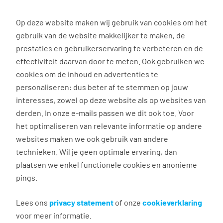
0
Op deze website maken wij gebruik van cookies om het
Solliciteren
gebruik van de website makkelijker te maken, de
prestaties en gebruikerservaring te verbeteren en de
effectiviteit daarvan door te meten. Ook gebruiken we
Terug naar zoekresultaten
cookies om de inhoud en advertenties te
personaliseren: dus beter af te stemmen op jouw
interesses, zowel op deze website als op websites van
Logistiek operator
derden. In onze e-mails passen we dit ook toe. Voor
het optimaliseren van relevante informatie op andere
Moerdijk
websites maken we ook gebruik van andere
technieken. Wil je geen optimale ervaring, dan
€ 2.700 - 3.700 per maand
plaatsen we enkel functionele cookies en anonieme
40 uur, 5 dagen per week
pings.
MBO
Lees ons
privacy statement
of onze
cookieverklaring
Ben jij een administratieve uitblinker met
voor meer informatie.
technisch inzicht en strop je graag de mouwen op?