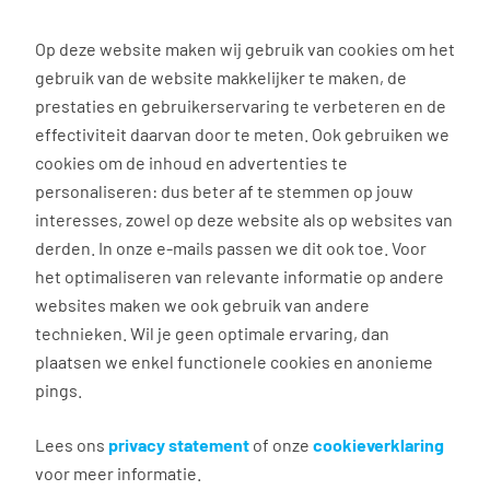
0
Op deze website maken wij gebruik van cookies om het
Solliciteren
gebruik van de website makkelijker te maken, de
prestaties en gebruikerservaring te verbeteren en de
effectiviteit daarvan door te meten. Ook gebruiken we
Terug naar zoekresultaten
cookies om de inhoud en advertenties te
personaliseren: dus beter af te stemmen op jouw
interesses, zowel op deze website als op websites van
Reachtruckchauffeur 2
derden. In onze e-mails passen we dit ook toe. Voor
ploegen
het optimaliseren van relevante informatie op andere
websites maken we ook gebruik van andere
technieken. Wil je geen optimale ervaring, dan
Tilburg
plaatsen we enkel functionele cookies en anonieme
€ 16,81 per uur
pings.
Vast dienstverband
40 uur, 5 dagen per week
Lees ons
privacy statement
of onze
cookieverklaring
VMBO/MAVO
voor meer informatie.