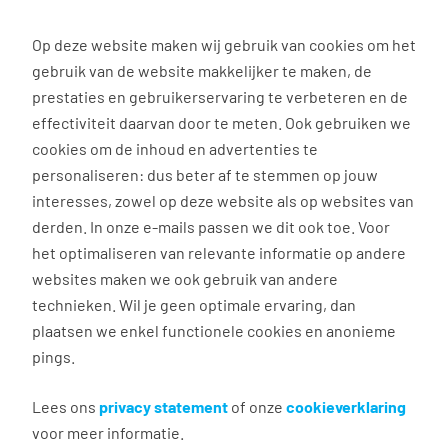
0
Op deze website maken wij gebruik van cookies om het
Solliciteren
gebruik van de website makkelijker te maken, de
prestaties en gebruikerservaring te verbeteren en de
effectiviteit daarvan door te meten. Ook gebruiken we
Terug naar zoekresultaten
cookies om de inhoud en advertenties te
personaliseren: dus beter af te stemmen op jouw
interesses, zowel op deze website als op websites van
Vrachtwagenchauffeur C
derden. In onze e-mails passen we dit ook toe. Voor
Bidfood Emmen
het optimaliseren van relevante informatie op andere
websites maken we ook gebruik van andere
technieken. Wil je geen optimale ervaring, dan
Emmen
plaatsen we enkel functionele cookies en anonieme
€ 2.768 - 3.050 per maand
pings.
32 - 40 uur, 4 - 5 dagen per week
Basisonderwijs
Lees ons
privacy statement
of onze
cookieverklaring
Bidfood Emmen
voor meer informatie.