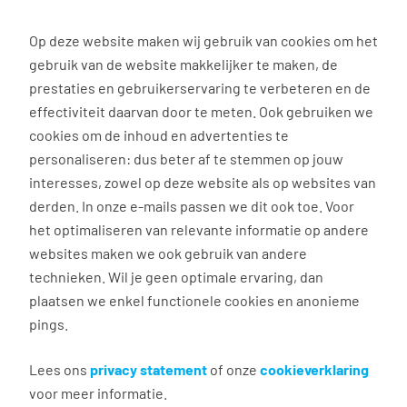
0
Op deze website maken wij gebruik van cookies om het
Apply
gebruik van de website makkelijker te maken, de
prestaties en gebruikerservaring te verbeteren en de
effectiviteit daarvan door te meten. Ook gebruiken we
Terug naar zoekresultaten
cookies om de inhoud en advertenties te
personaliseren: dus beter af te stemmen op jouw
interesses, zowel op deze website als op websites van
Warehouse Employee (English)
derden. In onze e-mails passen we dit ook toe. Voor
het optimaliseren van relevante informatie op andere
Tilburg
websites maken we ook gebruik van andere
technieken. Wil je geen optimale ervaring, dan
€ 15,00 - 19,50 per uur
plaatsen we enkel functionele cookies en anonieme
32 - 40 uur, 4 - 5 dagen per week
pings.
Basisonderwijs
Samsung SDS Tilburg
Lees ons
privacy statement
of onze
cookieverklaring
voor meer informatie.
Working in day shifts and having every weekend