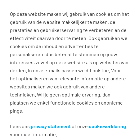
0
Op deze website maken wij gebruik van cookies om het
gebruik van de website makkelijker te maken, de
Vacature
Filter
zoeken
resultaten
prestaties en gebruikerservaring te verbeteren en de
effectiviteit daarvan door te meten. Ook gebruiken we
cookies om de inhoud en advertenties te
2
vacatures gevonden
personaliseren: dus beter af te stemmen op jouw
interesses, zowel op deze website als op websites van
derden. In onze e-mails passen we dit ook toe. Voor
het optimaliseren van relevante informatie op andere
websites maken we ook gebruik van andere
Sales Support Medewerker
technieken. Wil je geen optimale ervaring, dan
plaatsen we enkel functionele cookies en anonieme
Bodegraven
pings.
€ 2.650 - 3.250 per maand
32 - 40 uur, 4 - 5 dagen per week
Lees ons
privacy statement
of onze
cookieverklaring
voor meer informatie.
Geen