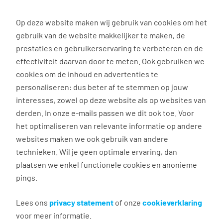
0
Op deze website maken wij gebruik van cookies om het
gebruik van de website makkelijker te maken, de
Vacature
Filter
zoeken
resultaten
prestaties en gebruikerservaring te verbeteren en de
effectiviteit daarvan door te meten. Ook gebruiken we
cookies om de inhoud en advertenties te
19
vacatures gevonden
personaliseren: dus beter af te stemmen op jouw
interesses, zowel op deze website als op websites van
derden. In onze e-mails passen we dit ook toe. Voor
het optimaliseren van relevante informatie op andere
websites maken we ook gebruik van andere
technieken. Wil je geen optimale ervaring, dan
plaatsen we enkel functionele cookies en anonieme
pings.
Zomerbaan Administratief
medewerker
Lees ons
privacy statement
of onze
cookieverklaring
voor meer informatie.