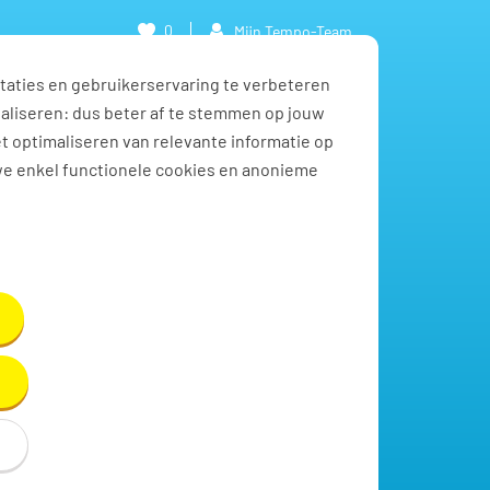
0
Mijn Tempo-Team
taties en gebruikerservaring te verbeteren
naliseren: dus beter af te stemmen op jouw
et optimaliseren van relevante informatie op
we enkel functionele cookies en anonieme
Toon resultaten