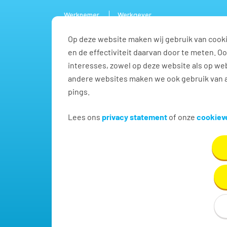
Werknemer
Werkgever
Op deze website maken wij gebruik van cooki
Vacature
en de effectiviteit daarvan door te meten. 
interesses, zowel op deze website als op web
andere websites maken we ook gebruik van a
pings.
Administratief / secreta
Lees ons
privacy statement
of onze
cookieve
Vind hier dé perfecte vacature voor Administratief
handje in Bergen nh!