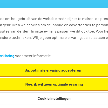
es om het gebruik van de website makkelijker te maken, de pres
s
Ontwikkel jezelf
Werkplezier
Contact
Ook gebruiken we cookies om de inhoud en advertenties te perso
sites van derden. In onze e-mails passen we dit ook toe. Voor h
ndere technieken. Wil je geen optimale ervaring, dan plaatsen 
rieel vacatures in Bergen nh
rklaring
voor meer informatie.
 / secretarieel. Oh en... we helpen je graag een
Ja, optimale ervaring accepteren
Nee, ik wil geen optimale ervaring
Cookie instellingen