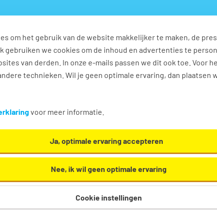
es om het gebruik van de website makkelijker te maken, de pres
s
Ontwikkel jezelf
Werkplezier
Contact
Ook gebruiken we cookies om de inhoud en advertenties te perso
sites van derden. In onze e-mails passen we dit ook toe. Voor h
ndere technieken. Wil je geen optimale ervaring, dan plaatsen 
rieel vacatures in Delft
rklaring
voor meer informatie.
 / secretarieel. Oh en... we helpen je graag een
Ja, optimale ervaring accepteren
Nee, ik wil geen optimale ervaring
Cookie instellingen