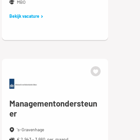
MBO
Bekijk vacature
Managementondersteun
er
's-Gravenhage
€ 2.943 - 3.660 per maand