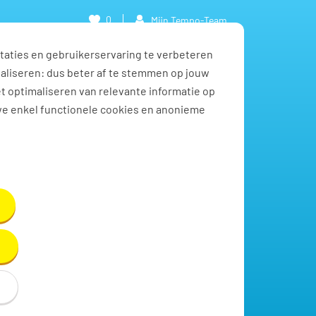
0
Mijn Tempo-Team
taties en gebruikerservaring te verbeteren
naliseren: dus beter af te stemmen op jouw
et optimaliseren van relevante informatie op
we enkel functionele cookies en anonieme
Toon resultaten