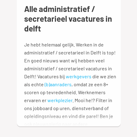
Alle administratief /
secretarieel vacatures in
delft
Je hebt helemaal gelijk. Werken in de
administratief / secretarieel in Delft is top!
En goed nieuws want wij hebben veel
administratief / secretarieel vacatures in
Delft! Vacatures bij
werkgevers
die we zien
als echte
(b)aanraders
, omdat ze een 8+
scoren op tevredenheid. Werknemers
ervaren er
werkplezier
. Mooi he!? Filter in
ons jobboard op uren, dienstverband of
opleidingsniveau en vind die parel! Ben je
ook nieuwsgierig naar andere
vakgebieden? We hebben een heel