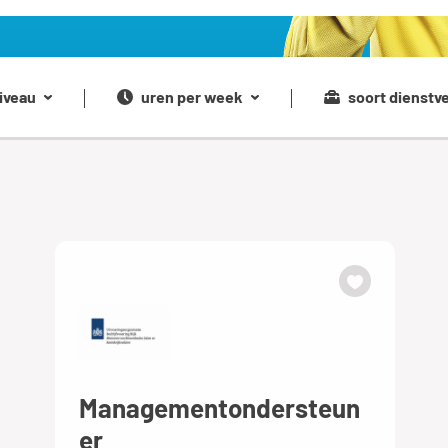
iveau
uren per week
soort dienstv
Managementondersteun
er