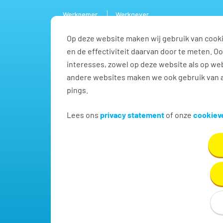
Werknemer
Werkgever
Op deze website maken wij gebruik van cooki
Vacature
en de effectiviteit daarvan door te meten. 
interesses, zowel op deze website als op web
andere websites maken we ook gebruik van a
pings.
Administratief / secreta
Lees ons
privacy statement
of onze
cookieve
Vind hier dé perfecte vacature voor Administratief
handje in Delft!