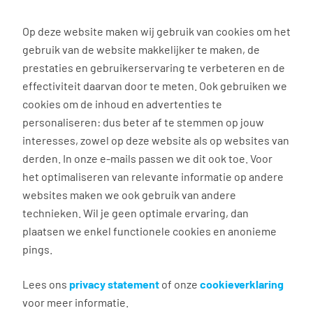
0
Op deze website maken wij gebruik van cookies om het
gebruik van de website makkelijker te maken, de
Vacature
Filter
zoeken
resultaten
prestaties en gebruikerservaring te verbeteren en de
effectiviteit daarvan door te meten. Ook gebruiken we
cookies om de inhoud en advertenties te
2
vacatures gevonden
personaliseren: dus beter af te stemmen op jouw
interesses, zowel op deze website als op websites van
filter actief
1
derden. In onze e-mails passen we dit ook toe. Voor
het optimaliseren van relevante informatie op andere
websites maken we ook gebruik van andere
technieken. Wil je geen optimale ervaring, dan
plaatsen we enkel functionele cookies en anonieme
pings.
Lees ons
Administratief ondersteuner
privacy statement
of onze
cookieverklaring
voor meer informatie.