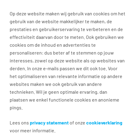
0
Op deze website maken wij gebruik van cookies om het
gebruik van de website makkelijker te maken, de
Vacature
Filter
zoeken
resultaten
prestaties en gebruikerservaring te verbeteren en de
effectiviteit daarvan door te meten. Ook gebruiken we
cookies om de inhoud en advertenties te
6
vacatures gevonden
personaliseren: dus beter af te stemmen op jouw
interesses, zowel op deze website als op websites van
filter actief
1
derden. In onze e-mails passen we dit ook toe. Voor
het optimaliseren van relevante informatie op andere
websites maken we ook gebruik van andere
technieken. Wil je geen optimale ervaring, dan
Administratief medewerker
plaatsen we enkel functionele cookies en anonieme
Iveco
pings.
Lees ons
Andelst
privacy statement
of onze
cookieverklaring
voor meer informatie.
€ 17,50 per uur