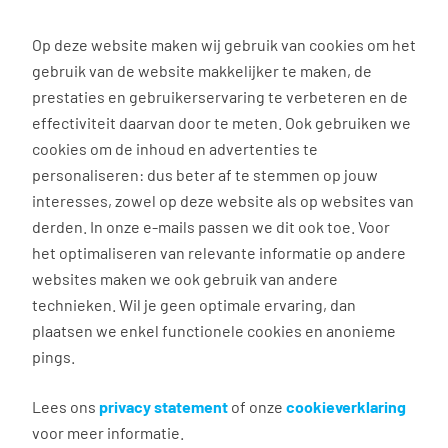
0
Op deze website maken wij gebruik van cookies om het
gebruik van de website makkelijker te maken, de
Vacature
Filter
zoeken
resultaten
prestaties en gebruikerservaring te verbeteren en de
effectiviteit daarvan door te meten. Ook gebruiken we
cookies om de inhoud en advertenties te
5
vacatures gevonden
personaliseren: dus beter af te stemmen op jouw
interesses, zowel op deze website als op websites van
filter actief
1
derden. In onze e-mails passen we dit ook toe. Voor
het optimaliseren van relevante informatie op andere
websites maken we ook gebruik van andere
technieken. Wil je geen optimale ervaring, dan
plaatsen we enkel functionele cookies en anonieme
pings.
Ambulant receptioniste regio
Lees ons
privacy statement
of onze
cookieverklaring
Arnhem
voor meer informatie.