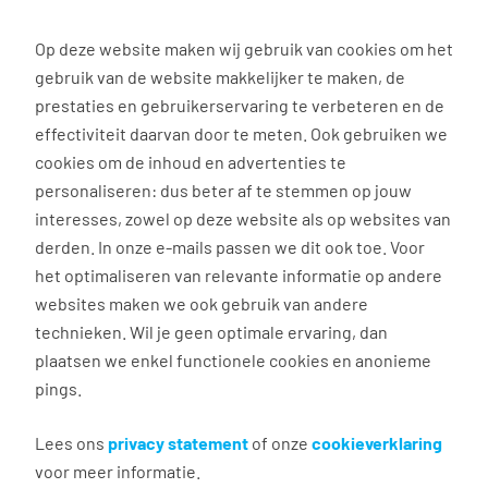
0
Op deze website maken wij gebruik van cookies om het
gebruik van de website makkelijker te maken, de
Vacature
Filter
zoeken
resultaten
prestaties en gebruikerservaring te verbeteren en de
effectiviteit daarvan door te meten. Ook gebruiken we
cookies om de inhoud en advertenties te
6
vacatures gevonden
personaliseren: dus beter af te stemmen op jouw
interesses, zowel op deze website als op websites van
filter actief
1
derden. In onze e-mails passen we dit ook toe. Voor
het optimaliseren van relevante informatie op andere
websites maken we ook gebruik van andere
technieken. Wil je geen optimale ervaring, dan
Managementassistent
plaatsen we enkel functionele cookies en anonieme
pings.
Geleen
€ 2.875 - 4.065 per maand
Lees ons
privacy statement
of onze
cookieverklaring
voor meer informatie.
36 uur, 4 - 5 dagen per week