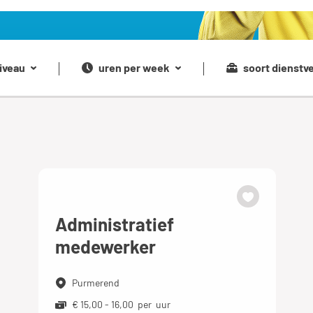
iveau
uren per week
soort dienstv
Administratief
medewerker
Purmerend
€ 15,00 - 16,00 per uur