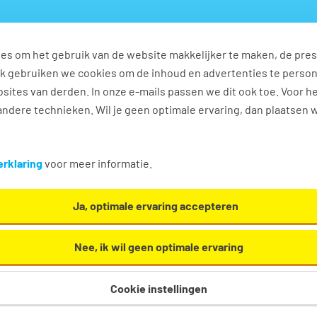
es om het gebruik van de website makkelijker te maken, de pres
s
Ontwikkel jezelf
Werkplezier
Contact
Ook gebruiken we cookies om de inhoud en advertenties te perso
sites van derden. In onze e-mails passen we dit ook toe. Voor h
ndere technieken. Wil je geen optimale ervaring, dan plaatsen 
rieel vacatures in Hoorn NH
rklaring
voor meer informatie.
 / secretarieel. Oh en... we helpen je graag een
Ja, optimale ervaring accepteren
Nee, ik wil geen optimale ervaring
Cookie instellingen