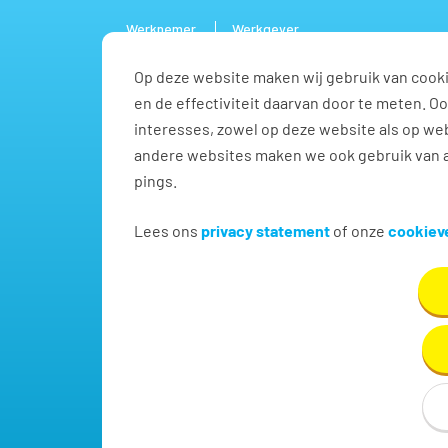
Werknemer
Werkgever
Op deze website maken wij gebruik van cooki
Vacature
en de effectiviteit daarvan door te meten. 
interesses, zowel op deze website als op web
andere websites maken we ook gebruik van a
pings.
Administratief / secreta
Lees ons
privacy statement
of onze
cookieve
Vind hier dé perfecte vacature voor Administratief
handje in Hoorn NH!