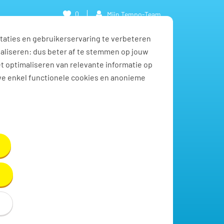
0
Mijn Tempo-Team
taties en gebruikerservaring te verbeteren
naliseren: dus beter af te stemmen op jouw
et optimaliseren van relevante informatie op
we enkel functionele cookies en anonieme
Toon resultaten