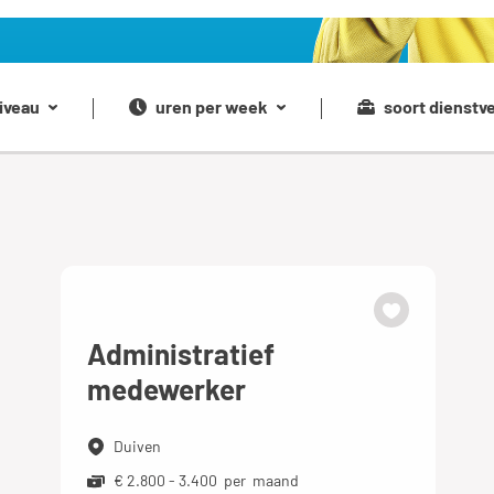
iveau
uren per week
soort dienstv
Administratief
medewerker
Duiven
€ 2.800 - 3.400 per maand