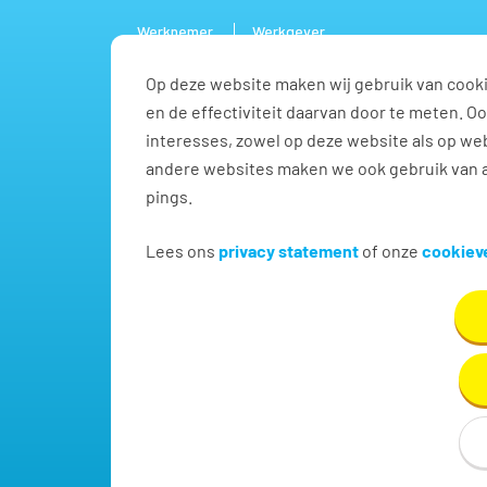
Werknemer
Werkgever
Op deze website maken wij gebruik van cooki
Vacature
en de effectiviteit daarvan door te meten. 
interesses, zowel op deze website als op web
andere websites maken we ook gebruik van a
pings.
Administratief / secreta
Lees ons
privacy statement
of onze
cookieve
Vind hier dé perfecte vacature voor Administratief
handje in Huissen!