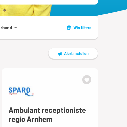
erband
Wis filters
Alert instellen
Ambulant receptioniste
regio Arnhem