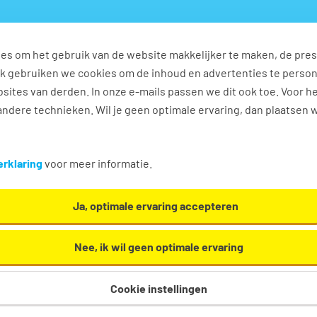
es om het gebruik van de website makkelijker te maken, de pres
s
Ontwikkel jezelf
Werkplezier
Contact
Ook gebruiken we cookies om de inhoud en advertenties te perso
sites van derden. In onze e-mails passen we dit ook toe. Voor h
ndere technieken. Wil je geen optimale ervaring, dan plaatsen 
rieel vacatures in Huissen
rklaring
voor meer informatie.
 / secretarieel. Oh en... we helpen je graag een
Ja, optimale ervaring accepteren
Nee, ik wil geen optimale ervaring
Cookie instellingen