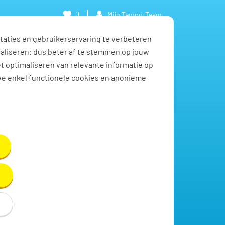
0
Mijn Tempo-Team
taties en gebruikerservaring te verbeteren
naliseren: dus beter af te stemmen op jouw
et optimaliseren van relevante informatie op
we enkel functionele cookies en anonieme
Toon resultaten