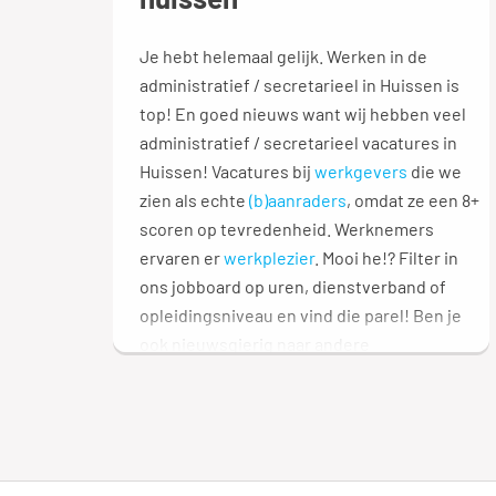
Je hebt helemaal gelijk. Werken in de
administratief / secretarieel in Huissen is
top! En goed nieuws want wij hebben veel
administratief / secretarieel vacatures in
Huissen! Vacatures bij
werkgevers
die we
zien als echte
(b)aanraders
, omdat ze een 8+
scoren op tevredenheid. Werknemers
ervaren er
werkplezier
. Mooi he!? Filter in
ons jobboard op uren, dienstverband of
opleidingsniveau en vind die parel! Ben je
ook nieuwsgierig naar andere
vakgebieden? We hebben een heel
overzicht met vakgebieden
voor je: veel
speur-plezier! 🔎
Nog niet helemaal gevonden wat je zoekt?!