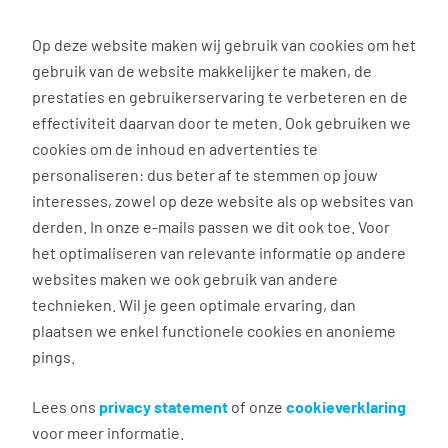
0
Op deze website maken wij gebruik van cookies om het
gebruik van de website makkelijker te maken, de
Vacature
Filter
zoeken
resultaten
prestaties en gebruikerservaring te verbeteren en de
effectiviteit daarvan door te meten. Ook gebruiken we
cookies om de inhoud en advertenties te
1
vacature gevonden
personaliseren: dus beter af te stemmen op jouw
interesses, zowel op deze website als op websites van
filter actief
1
derden. In onze e-mails passen we dit ook toe. Voor
het optimaliseren van relevante informatie op andere
websites maken we ook gebruik van andere
technieken. Wil je geen optimale ervaring, dan
Administratief medewerker
plaatsen we enkel functionele cookies en anonieme
pings.
Hoorn NH
€ 2.400 - 3.000 per maand
Lees ons
privacy statement
of onze
cookieverklaring
voor meer informatie.
24 - 40 uur, 3 - 5 dagen per week