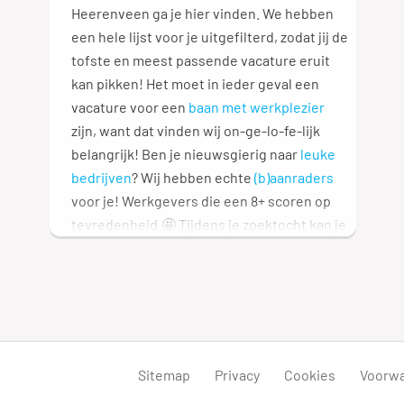
Heerenveen ga je hier vinden. We hebben
een hele lijst voor je uitgefilterd, zodat jij de
tofste en meest passende vacature eruit
kan pikken! Het moet in ieder geval een
vacature voor een
baan met werkplezier
zijn, want dat vinden wij on-ge-lo-fe-lijk
belangrijk! Ben je nieuwsgierig naar
leuke
bedrijven
? Wij hebben echte
(b)aanraders
voor je! Werkgevers die een 8+ scoren op
tevredenheid.🤩 Tijdens je zoektocht kan je
allerlei filters gebruiken, zoals fulltime,
parttime, opleidingsniveau en soort
dienstverband. Ben je ook nieuwsgierig
naar andere functies? We hebben een heel
overzicht met functies
voor je: speuren
maar! 🔎
Sitemap
Privacy
Cookies
Voorw