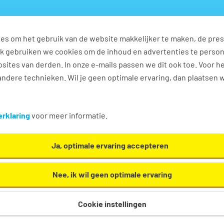
es om het gebruik van de website makkelijker te maken, de pres
s
Ontwikkel jezelf
Werkplezier
Contact
Ook gebruiken we cookies om de inhoud en advertenties te perso
sites van derden. In onze e-mails passen we dit ook toe. Voor h
ndere technieken. Wil je geen optimale ervaring, dan plaatsen 
res in Heerenveen
rklaring
voor meer informatie.
en. Oh en... we helpen je graag een handje in
Ja, optimale ervaring accepteren
Nee, ik wil geen optimale ervaring
Cookie instellingen