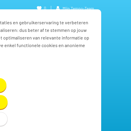
0
Mijn Tempo-Team
taties en gebruikerservaring te verbeteren
naliseren: dus beter af te stemmen op jouw
et optimaliseren van relevante informatie op
we enkel functionele cookies en anonieme
Toon resultaten