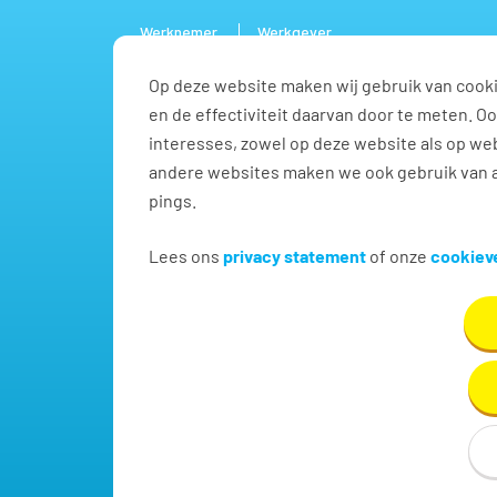
Werknemer
Werkgever
Op deze website maken wij gebruik van cooki
Vacature
en de effectiviteit daarvan door te meten. 
interesses, zowel op deze website als op web
andere websites maken we ook gebruik van a
pings.
Adviseur banken vacatu
Lees ons
privacy statement
of onze
cookieve
Vind hier dé perfecte vacature voor Adviseur bank
Heerenveen!