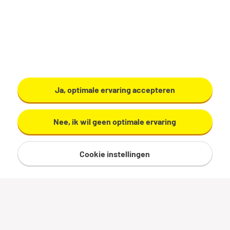
Bleskensgraaf CA
€ 3.400 - 4.500 per maand
24 - 38 uur, 3 - 5 dagen per week
MBO
De Graafstroom
Ja, optimale ervaring accepteren
Bekijk vacature
Nee, ik wil geen optimale ervaring
Cookie instellingen
Procesoperator 32 uur
Bleskensgraaf CA