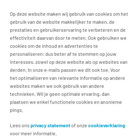
0
Op deze website maken wij gebruik van cookies om het
gebruik van de website makkelijker te maken, de
Vacature
Filter
zoeken
resultaten
prestaties en gebruikerservaring te verbeteren en de
effectiviteit daarvan door te meten. Ook gebruiken we
cookies om de inhoud en advertenties te
160
vacatures gevonden
personaliseren: dus beter af te stemmen op jouw
interesses, zowel op deze website als op websites van
derden. In onze e-mails passen we dit ook toe. Voor
het optimaliseren van relevante informatie op andere
websites maken we ook gebruik van andere
Heftruckchauffeur
technieken. Wil je geen optimale ervaring, dan
plaatsen we enkel functionele cookies en anonieme
Alblasserdam
pings.
€ 2.650 - 2.850 per maand
40 uur, 5 dagen per week
Lees ons
privacy statement
of onze
cookieverklaring
voor meer informatie.
Geen