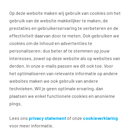
0
Op deze website maken wij gebruik van cookies om het
gebruik van de website makkelijker te maken, de
Vacature
Filter
zoeken
resultaten
prestaties en gebruikerservaring te verbeteren en de
effectiviteit daarvan door te meten. Ook gebruiken we
cookies om de inhoud en advertenties te
personaliseren: dus beter af te stemmen op jouw
interesses, zowel op deze website als op websites van
Jouw zoekopdracht in
derden. In onze e-mails passen we dit ook toe. Voor
het optimaliseren van relevante informatie op andere
Brummen
leverde
websites maken we ook gebruik van andere
geen passende
technieken. Wil je geen optimale ervaring, dan
plaatsen we enkel functionele cookies en anonieme
vacatures op.
pings.
Lees ons
privacy statement
of onze
cookieverklaring
We hebben nog meer vacatures
voor meer informatie.