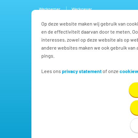
Werknemer
Werkgever
Op deze website maken wij gebruik van cooki
Vacature
en de effectiviteit daarvan door te meten. 
interesses, zowel op deze website als op web
andere websites maken we ook gebruik van a
pings.
Vacatures in Beemte Br
Lees ons
privacy statement
of onze
cookieve
Vind hier dé perfecte vacature in Beemte Broeklan