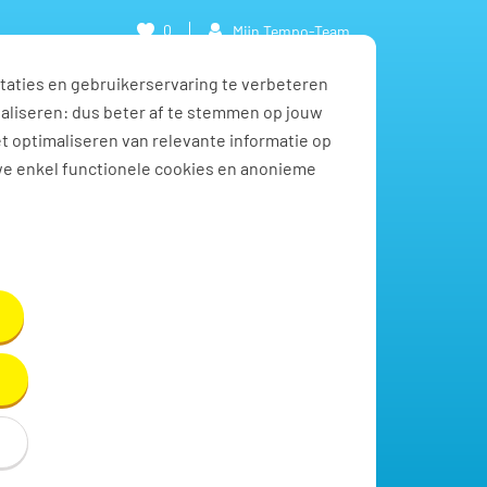
0
Mijn Tempo-Team
taties en gebruikerservaring te verbeteren
naliseren: dus beter af te stemmen op jouw
et optimaliseren van relevante informatie op
we enkel functionele cookies en anonieme
Toon resultaten