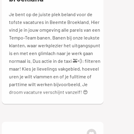
Je bent op de juiste plek beland voor de
tofste vacatures in Beemte Broekland. Hier
vind je in jouw omgeving alle parels van een
Tempo-Team banen. Banen bij onze leukste
klanten, waar werkplezier het uitgangspunt
is en met een glimlach naar je werk gaan
normaal is. Dus actie in de taxi 🚕💨: filteren
maar! Kies je lievelings vakgebied, hoeveel
uren je wilt vlammen en of je fulltime of
parttime wilt werken bijvoorbeeld. Je
droom vacature verschijnt vanzelf! 😍
Ga je liever langs de vestiging om de
leukste vacatures in Beemte Broekland te
ontdekken of bel je liever even? Ook goed
natuurlijk. Het enige wat je hoeft te doen is