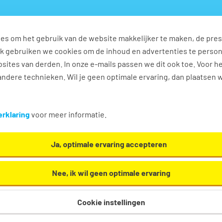
es om het gebruik van de website makkelijker te maken, de pres
s
Ontwikkel jezelf
Werkplezier
Contact
Ook gebruiken we cookies om de inhoud en advertenties te perso
sites van derden. In onze e-mails passen we dit ook toe. Voor h
ndere technieken. Wil je geen optimale ervaring, dan plaatsen 
oekland
rklaring
voor meer informatie.
d. Oh en... we helpen je graag een handje!
Ja, optimale ervaring accepteren
Nee, ik wil geen optimale ervaring
Cookie instellingen