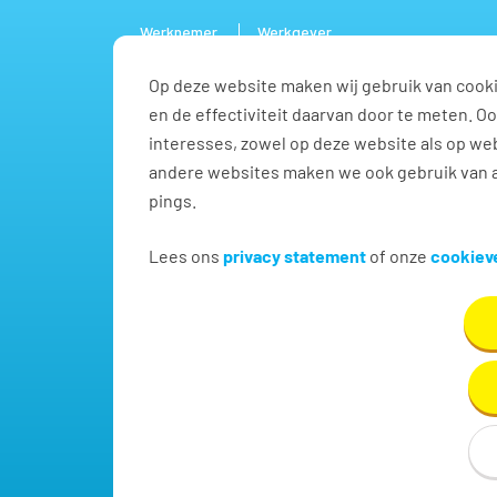
Werknemer
Werkgever
Op deze website maken wij gebruik van cooki
Vacature
en de effectiviteit daarvan door te meten. 
interesses, zowel op deze website als op web
andere websites maken we ook gebruik van a
pings.
Begeleider vacatures in 
Lees ons
privacy statement
of onze
cookieve
Vind hier dé perfecte vacature voor Begeleider. O
den rijn!