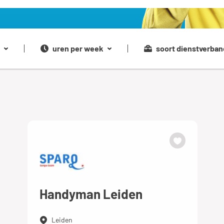
uren per week
soort dienstverban
Handyman Leiden
Leiden