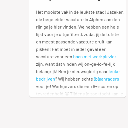
Het mooiste vak in de leukste stad! Jazeker,
die begeleider vacature in Alphen aan den
rijn ga je hier vinden. We hebben een hele
lijst voor je uitgefilterd, zodat jij de tofste
en meest passende vacature eruit kan
pikken! Het moet in ieder geval een
vacature voor een
baan met werkplezier
zijn, want dat vinden wij on-ge-lo-fe-lijk
belangrijk! Ben je nieuwsgierig naar
leuke
bedrijven
? Wij hebben echte
(b)aanraders
voor je! Werkgevers die een 8+ scoren op
tevredenheid.🤩 Tijdens je zoektocht kan je
allerlei filters gebruiken, zoals fulltime,
parttime, opleidingsniveau en soort
dienstverband. Ben je ook nieuwsgierig
naar andere functies? We hebben een heel