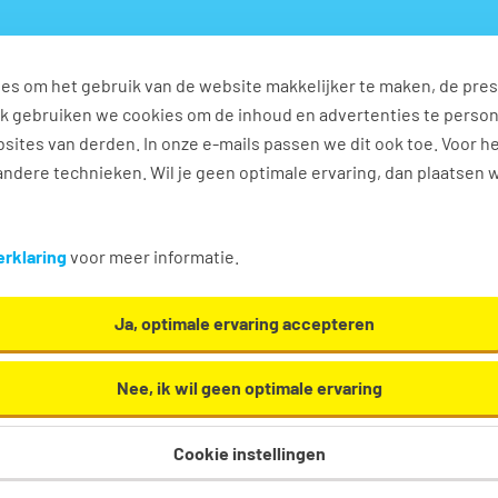
es om het gebruik van de website makkelijker te maken, de pres
s
Ontwikkel jezelf
Werkplezier
Contact
Ook gebruiken we cookies om de inhoud en advertenties te perso
sites van derden. In onze e-mails passen we dit ook toe. Voor h
ndere technieken. Wil je geen optimale ervaring, dan plaatsen 
Alphen aan den rijn
rklaring
voor meer informatie.
h en... we helpen je graag een handje in Alphen aan
Ja, optimale ervaring accepteren
Nee, ik wil geen optimale ervaring
Cookie instellingen