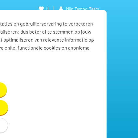
0
Mijn Tempo-Team
taties en gebruikerservaring te verbeteren
naliseren: dus beter af te stemmen op jouw
et optimaliseren van relevante informatie op
we enkel functionele cookies en anonieme
Toon resultaten