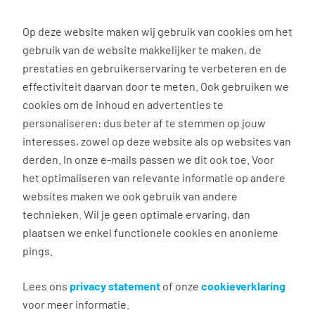
0
Op deze website maken wij gebruik van cookies om het
gebruik van de website makkelijker te maken, de
Vacature
Filter
zoeken
resultaten
prestaties en gebruikerservaring te verbeteren en de
effectiviteit daarvan door te meten. Ook gebruiken we
cookies om de inhoud en advertenties te
4
vacatures gevonden
personaliseren: dus beter af te stemmen op jouw
interesses, zowel op deze website als op websites van
derden. In onze e-mails passen we dit ook toe. Voor
het optimaliseren van relevante informatie op andere
websites maken we ook gebruik van andere
technieken. Wil je geen optimale ervaring, dan
plaatsen we enkel functionele cookies en anonieme
pings.
Logistiek medewerker
parttime ochtenddienst
Lees ons
privacy statement
of onze
cookieverklaring
voor meer informatie.