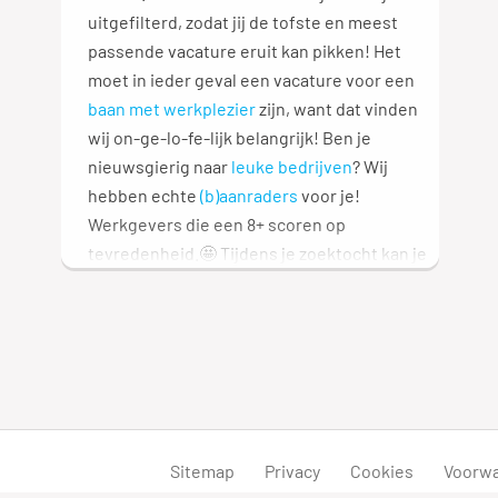
uitgefilterd, zodat jij de tofste en meest
passende vacature eruit kan pikken! Het
moet in ieder geval een vacature voor een
baan met werkplezier
zijn, want dat vinden
wij on-ge-lo-fe-lijk belangrijk! Ben je
nieuwsgierig naar
leuke bedrijven
? Wij
hebben echte
(b)aanraders
voor je!
Werkgevers die een 8+ scoren op
tevredenheid.🤩 Tijdens je zoektocht kan je
allerlei filters gebruiken, zoals fulltime,
parttime, opleidingsniveau en soort
dienstverband. Ben je ook nieuwsgierig
naar andere functies? We hebben een heel
overzicht met functies
voor je: speuren
maar! 🔎
Sitemap
Privacy
Cookies
Voorw
Zit die ene vacature er niet tussen? We