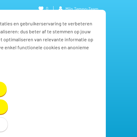
0
Mijn Tempo-Team
taties en gebruikerservaring te verbeteren
naliseren: dus beter af te stemmen op jouw
et optimaliseren van relevante informatie op
we enkel functionele cookies en anonieme
Toon resultaten