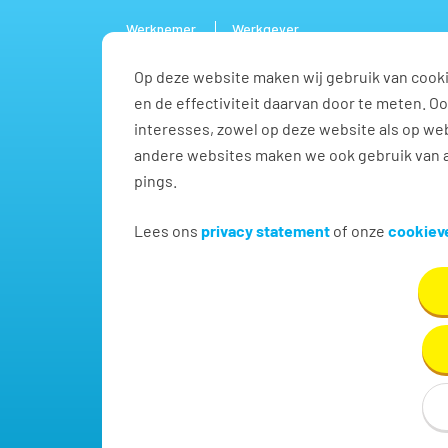
Werknemer
Werkgever
Op deze website maken wij gebruik van cooki
Vacature
en de effectiviteit daarvan door te meten. 
interesses, zowel op deze website als op web
andere websites maken we ook gebruik van a
pings.
Begeleider vacatures in
Lees ons
privacy statement
of onze
cookieve
Vind hier dé perfecte vacature voor Begeleider. O