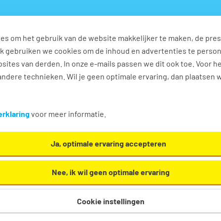
es om het gebruik van de website makkelijker te maken, de pres
s
Ontwikkel jezelf
Werkplezier
Contact
Ook gebruiken we cookies om de inhoud en advertenties te perso
sites van derden. In onze e-mails passen we dit ook toe. Voor h
ndere technieken. Wil je geen optimale ervaring, dan plaatsen 
 Boekel
rklaring
voor meer informatie.
h en... we helpen je graag een handje in Boekel!
Ja, optimale ervaring accepteren
Nee, ik wil geen optimale ervaring
Cookie instellingen