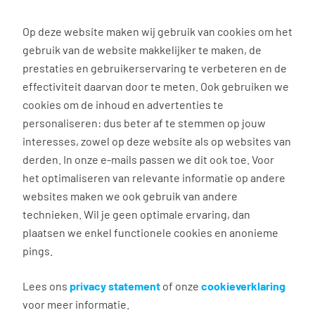
0
Op deze website maken wij gebruik van cookies om het
gebruik van de website makkelijker te maken, de
Vacature
Filter
zoeken
resultaten
prestaties en gebruikerservaring te verbeteren en de
effectiviteit daarvan door te meten. Ook gebruiken we
cookies om de inhoud en advertenties te
1
vacature gevonden
personaliseren: dus beter af te stemmen op jouw
interesses, zowel op deze website als op websites van
derden. In onze e-mails passen we dit ook toe. Voor
het optimaliseren van relevante informatie op andere
websites maken we ook gebruik van andere
Allround Zwemonderwijzer
technieken. Wil je geen optimale ervaring, dan
plaatsen we enkel functionele cookies en anonieme
Sittard
pings.
€ 16,00 per uur
12 - 15 uur, 3 - 5 dagen per week
Lees ons
privacy statement
of onze
cookieverklaring
voor meer informatie.
MBO